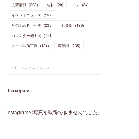
入荷情報
(
208
)
端材
(
20
)
イス
(
24
)
(
15
)
(
19
)
(
16
)
(
13
)
(
10
)
(
16
)
(
11
)
イベントニュース
(
597
)
(
13
)
(
14
)
(
14
)
(
13
)
(
13
)
(
20
)
その他家具・小物
(
4
)
(
238
)
針葉樹
(
198
)
(
15
)
(
8
)
(
18
)
(
16
)
(
16
)
カウンター施工例
(
10
)
(
111
)
(
16
)
(
13
)
(
11
)
(
13
)
テーブル施工例
(
2
)
(
134
)
広葉樹
(
235
)
(
9
)
(
1
)
Instagram
Instagramの写真を取得できませんでした。