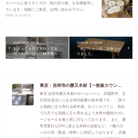
スツールに使うサイズの「桧の切り株」を在庫販売し
ています。気軽にご来店、お問い合わせ下さい。
2025.12.12 00:51
2009.04.23 02:14
2009.04.17 20:43
あさって４月２５日・２６
「松のちゃぶ台」出来上が
日（土日）は、「材木屋の
りました。
セール」です。
東京・吉祥寺の勝又木材【一枚板カウンター】
東京 吉祥寺勝又木材のホームページ。武蔵野市、五
日市街道沿いにある明治創業の材木屋です。 「誰で
も気軽に立ち寄れる材木屋」をコンセプトに、初め
ての方でも気軽に立ち寄れるよう木材や建材のガレ
ージセールを春と秋に行なっております。 また、通
常営業日もDIYに使える木材や合板など、一般の方
への小売・配送（有料）に対応しております。 店舗