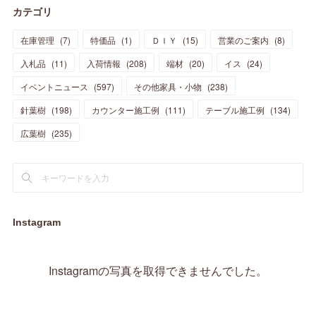
カテゴリ
(
11
)
(
44
)
(
14
)
(
31
)
(
28
)
(
15
)
(
12
)
(
7
)
(
8
)
(
11
)
(
14
)
在庫管理
(
7
)
特価品
(
1
)
ＤＩＹ
(
15
)
営業のご案内
(
8
)
(
23
)
(
23
)
(
17
)
(
18
)
(
13
)
(
23
)
(
5
)
(
5
)
(
10
)
(
14
)
入札品
(
11
)
入荷情報
(
208
)
端材
(
20
)
イス
(
24
)
(
17
)
(
20
)
(
3
)
(
11
)
(
14
)
(
6
)
(
9
)
(
11
)
(
15
)
イベントニュース
(
597
)
その他家具・小物
(
238
)
(
12
)
(
17
)
(
18
)
針葉樹
(
12
(
198
)
)
カウンター施工例
(
111
)
テーブル施工例
(
134
)
(
11
)
(
13
)
(
13
)
(
9
)
広葉樹
(
235
)
(
15
)
(
19
)
(
16
)
(
13
)
(
10
)
(
16
)
(
11
)
(
13
)
(
14
)
(
14
)
(
13
)
(
13
)
(
20
)
(
4
)
(
15
)
(
8
)
(
18
)
(
16
)
Instagram
(
16
)
(
10
)
(
16
)
(
13
)
(
11
)
(
13
)
(
2
)
Instagramの写真を取得できませんでした。
(
9
)
(
1
)