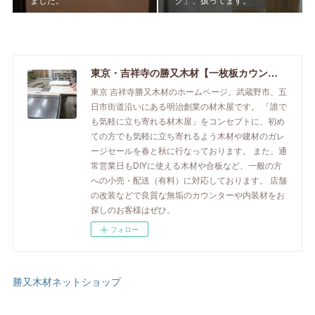
東京・吉祥寺の勝又木材【一枚板カウンター】
東京 吉祥寺勝又木材のホームページ。武蔵野市、五
日市街道沿いにある明治創業の材木屋です。 「誰で
も気軽に立ち寄れる材木屋」をコンセプトに、初め
ての方でも気軽に立ち寄れるよう木材や建材のガレ
ージセールを春と秋に行なっております。 また、通
常営業日もDIYに使える木材や合板など、一般の方
への小売・配送（有料）に対応しております。 店舗
の改装などで良質な無垢のカウンターや内装材をお
探しのお客様はぜひ。
フォロー
勝又木材ネットショップ