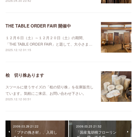
2026.04.30 23:42
THE TABLE ORDER FAIR 開催中
１２月６日（土）～１２月２０日（土）の期間、
「THE TABLE ORDER FAIR」と題して、大小さま…
2025.12.12 01:15
桧 切り株あります
スツールに使うサイズの「桧の切り株」を在庫販売し
ています。気軽にご来店、お問い合わせ下さい。
2025.12.12 00:51
2009.03.29 21:22
2009.03.25 21:52
「ブナの挽き材」、入荷し
「国産鬼胡桃フローリン
ました。
グ」、扱ってます。