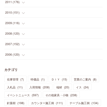
(
24
)
(
29
)
(
31
)
(
6
)
2011
(
176
)
(
14
)
(
21
)
(
18
)
(
37
)
(
35
)
(
21
)
(
18
)
(
20
)
(
20
)
(
27
)
(
13
)
2010
(
151
)
(
14
)
(
35
)
(
19
)
(
34
)
(
37
)
(
20
)
(
24
)
(
22
)
(
18
)
(
26
)
(
22
)
(
12
)
2009
(
116
)
(
23
)
(
30
)
(
27
)
(
26
)
(
46
)
(
41
)
(
24
)
(
10
)
(
12
)
(
15
)
(
15
)
(
6
)
2008
(
120
)
(
12
)
(
48
)
(
32
)
(
22
)
(
30
)
(
25
)
(
11
)
(
13
)
(
15
)
(
10
)
(
8
)
(
13
)
2007
(
152
)
(
21
)
(
33
)
(
20
)
(
29
)
(
44
)
(
11
)
(
14
)
(
12
)
(
9
)
(
8
)
(
13
)
(
9
)
2006
(
120
)
(
39
)
(
30
)
(
28
)
(
19
)
(
23
)
(
18
)
(
10
)
(
10
)
(
7
)
(
7
)
(
13
)
(
5
)
カテゴリ
(
11
)
(
44
)
(
14
)
(
31
)
(
28
)
(
15
)
(
12
)
(
7
)
(
8
)
(
11
)
(
14
)
在庫管理
(
7
)
特価品
(
1
)
ＤＩＹ
(
15
)
営業のご案内
(
8
)
(
23
)
(
23
)
(
17
)
(
18
)
(
13
)
(
23
)
(
5
)
(
5
)
(
10
)
(
14
)
入札品
(
11
)
入荷情報
(
208
)
端材
(
20
)
イス
(
24
)
(
17
)
(
20
)
(
3
)
(
11
)
(
14
)
(
6
)
(
9
)
(
11
)
(
15
)
イベントニュース
(
597
)
その他家具・小物
(
238
)
(
12
)
(
17
)
(
18
)
針葉樹
(
12
(
198
)
)
カウンター施工例
(
111
)
テーブル施工例
(
134
)
(
11
)
(
13
)
(
13
)
(
9
)