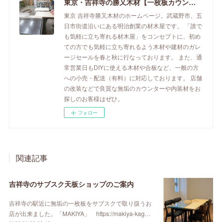
東京・吉祥寺の勝又木材【一枚板カウンター】
東京 吉祥寺勝又木材のホームページ。武蔵野市、五
日市街道沿いにある明治創業の材木屋です。 「誰で
も気軽に立ち寄れる材木屋」をコンセプトに、初め
ての方でも気軽に立ち寄れるよう木材や建材のガレ
ージセールを春と秋に行なっております。 また、通
常営業日もDIYに使える木材や合板など、一般の方
への小売・配送（有料）に対応しております。 店舗
の改装などで良質な無垢のカウンターや内装材をお
探しのお客様はぜひ。
フォロー
関連記事
吉祥寺のサブスク天板ショップのご案内
吉祥寺の駅近に無垢の一枚板をサブスクで取り扱うお
店が出来ました。「MAKIYA」 https://makiya-kag…