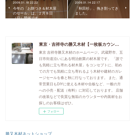
2009.01.18 22:22
2009.01.14 22:17
今年の「お餅つき＆材木屋
「秋田杉」、挽き割ってき
のセール」は、２月８日
ました。
（日）開催です。
東京・吉祥寺の勝又木材【一枚板カウンター】
東京 吉祥寺勝又木材のホームページ。武蔵野市、五
日市街道沿いにある明治創業の材木屋です。 「誰で
も気軽に立ち寄れる材木屋」をコンセプトに、初め
ての方でも気軽に立ち寄れるよう木材や建材のガレ
ージセールを春と秋に行なっております。 また、通
常営業日もDIYに使える木材や合板など、一般の方
への小売・配送（有料）に対応しております。 店舗
の改装などで良質な無垢のカウンターや内装材をお
探しのお客様はぜひ。
フォロー
勝又木材ネットショップ