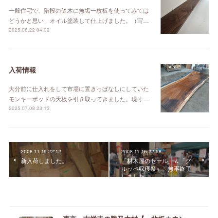
一般住宅で、階段の笠木に無垢一枚板を使ってみては
どうかと思い、オイル塗装して仕上げました。（写…
2025.08.22 04:02
入荷情報
大分前に仕入れをして市場に置きっぱなしにしていた
モンキーポッドの天板を引き取ってきました。現寸…
2025.07.08 23:13
2008.11.19 22:12
2008.11.16 22:58
新入荷しました。
「材木屋のセール」＆「グ
ルッペ収穫祭」、無事終了
しました。