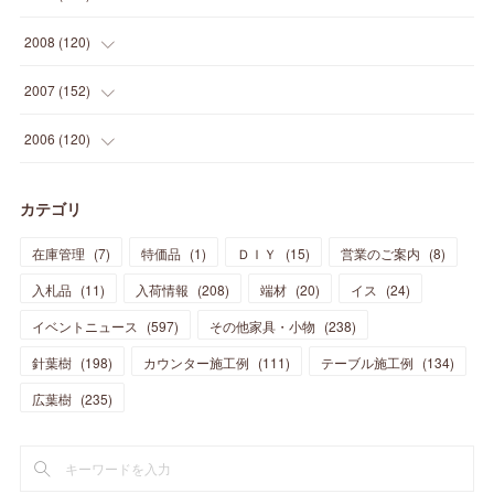
(
23
)
(
30
)
(
27
)
(
26
)
(
46
)
(
41
)
(
24
)
(
10
)
(
12
)
(
15
)
(
15
)
(
6
)
2008
(
120
)
(
12
)
(
48
)
(
32
)
(
22
)
(
30
)
(
25
)
(
11
)
(
13
)
(
15
)
(
10
)
(
8
)
(
13
)
2007
(
152
)
(
21
)
(
33
)
(
20
)
(
29
)
(
44
)
(
11
)
(
14
)
(
12
)
(
9
)
(
8
)
(
13
)
(
9
)
2006
(
120
)
(
39
)
(
30
)
(
28
)
(
19
)
(
23
)
(
18
)
(
10
)
(
10
)
(
7
)
(
7
)
(
13
)
(
5
)
カテゴリ
(
11
)
(
44
)
(
14
)
(
31
)
(
28
)
(
15
)
(
12
)
(
7
)
(
8
)
(
11
)
(
14
)
在庫管理
(
7
)
特価品
(
1
)
ＤＩＹ
(
15
)
営業のご案内
(
8
)
(
23
)
(
23
)
(
17
)
(
18
)
(
13
)
(
23
)
(
5
)
(
5
)
(
10
)
(
14
)
入札品
(
11
)
入荷情報
(
208
)
端材
(
20
)
イス
(
24
)
(
17
)
(
20
)
(
3
)
(
11
)
(
14
)
(
6
)
(
9
)
(
11
)
(
15
)
イベントニュース
(
597
)
その他家具・小物
(
238
)
(
12
)
(
17
)
(
18
)
針葉樹
(
12
(
198
)
)
カウンター施工例
(
111
)
テーブル施工例
(
134
)
(
11
)
(
13
)
(
13
)
(
9
)
広葉樹
(
235
)
(
15
)
(
19
)
(
16
)
(
13
)
(
10
)
(
16
)
(
11
)
(
13
)
(
14
)
(
14
)
(
13
)
(
13
)
(
20
)