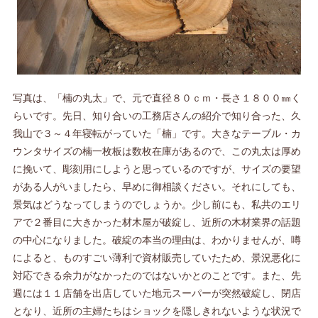
写真は、「楠の丸太」で、元で直径８０ｃｍ・長さ１８００㎜く
らいです。先日、知り合いの工務店さんの紹介で知り合った、久
我山で３～４年寝転がっていた「楠」です。大きなテーブル・カ
ウンタサイズの楠一枚板は数枚在庫があるので、この丸太は厚め
に挽いて、彫刻用にしようと思っているのですが、サイズの要望
がある人がいましたら、早めに御相談ください。それにしても、
景気はどうなってしまうのでしょうか。少し前にも、私共のエリ
アで２番目に大きかった材木屋が破綻し、近所の木材業界の話題
の中心になりました。破綻の本当の理由は、わかりませんが、噂
によると、ものすごい薄利で資材販売していたため、景況悪化に
対応できる余力がなかったのではないかとのことです。また、先
週には１１店舗を出店していた地元スーパーが突然破綻し、閉店
となり、近所の主婦たちはショックを隠しきれないような状況で