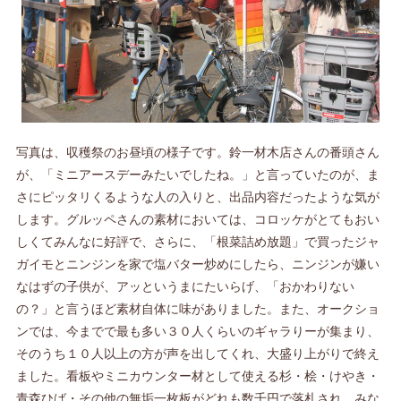
写真は、収穫祭のお昼頃の様子です。鈴一材木店さんの番頭さん
が、「ミニアースデーみたいでしたね。」と言っていたのが、ま
さにピッタリくるような人の入りと、出品内容だったような気が
します。グルッペさんの素材においては、コロッケがとてもおい
しくてみんなに好評で、さらに、「根菜詰め放題」で買ったジャ
ガイモとニンジンを家で塩バター炒めにしたら、ニンジンが嫌い
なはずの子供が、アッというまにたいらげ、「おかわりない
の？」と言うほど素材自体に味がありました。また、オークショ
ンでは、今までで最も多い３０人くらいのギャラりーが集まり、
そのうち１０人以上の方が声を出してくれ、大盛り上がりで終え
ました。看板やミニカウンター材として使える杉・桧・けやき・
青森ひば・その他の無垢一枚板がどれも数千円で落札され、みな