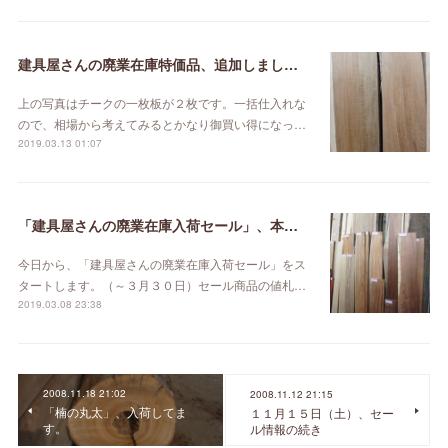
建具屋さんの廃業在庫特価品、追加しました。
上の写真はチークの一枚板が２枚です。一括仕入れな
ので、相場から考えてみるとかなり御買い得になっ…
2019.03.13 01:07
「建具屋さんの廃業在庫入荷セール」、本日スタート！
今日から、「建具屋さんの廃業在庫入荷セール」をス
タートします。（～３月３０日）セール商品の値札…
2019.03.08 23:38
2008.11.18 21:02
2008.11.12 21:15
「楠の丸太」、入荷してま
１１月１５日（土）、セー
す。
ル情報の続き