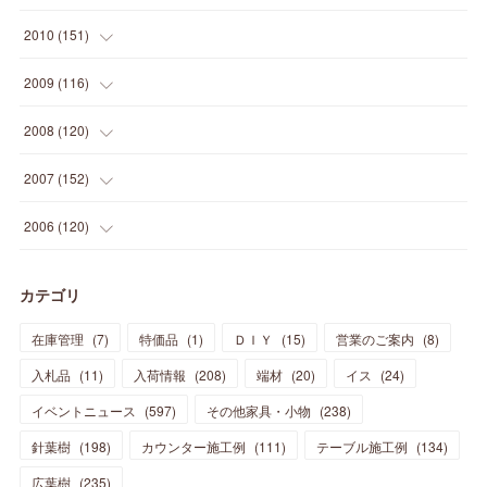
(
14
)
(
21
)
(
18
)
(
37
)
(
35
)
(
21
)
(
18
)
(
20
)
(
20
)
(
27
)
(
13
)
2010
(
151
)
(
14
)
(
35
)
(
19
)
(
34
)
(
37
)
(
20
)
(
24
)
(
22
)
(
18
)
(
26
)
(
22
)
(
12
)
2009
(
116
)
(
23
)
(
30
)
(
27
)
(
26
)
(
46
)
(
41
)
(
24
)
(
10
)
(
12
)
(
15
)
(
15
)
(
6
)
2008
(
120
)
(
12
)
(
48
)
(
32
)
(
22
)
(
30
)
(
25
)
(
11
)
(
13
)
(
15
)
(
10
)
(
8
)
(
13
)
2007
(
152
)
(
21
)
(
33
)
(
20
)
(
29
)
(
44
)
(
11
)
(
14
)
(
12
)
(
9
)
(
8
)
(
13
)
(
9
)
2006
(
120
)
(
39
)
(
30
)
(
28
)
(
19
)
(
23
)
(
18
)
(
10
)
(
10
)
(
7
)
(
7
)
(
13
)
(
5
)
カテゴリ
(
11
)
(
44
)
(
14
)
(
31
)
(
28
)
(
15
)
(
12
)
(
7
)
(
8
)
(
11
)
(
14
)
在庫管理
(
7
)
特価品
(
1
)
ＤＩＹ
(
15
)
営業のご案内
(
8
)
(
23
)
(
23
)
(
17
)
(
18
)
(
13
)
(
23
)
(
5
)
(
5
)
(
10
)
(
14
)
入札品
(
11
)
入荷情報
(
208
)
端材
(
20
)
イス
(
24
)
(
17
)
(
20
)
(
3
)
(
11
)
(
14
)
(
6
)
(
9
)
(
11
)
(
15
)
イベントニュース
(
597
)
その他家具・小物
(
238
)
(
12
)
(
17
)
(
18
)
針葉樹
(
12
(
198
)
)
カウンター施工例
(
111
)
テーブル施工例
(
134
)
(
11
)
(
13
)
(
13
)
(
9
)
広葉樹
(
235
)