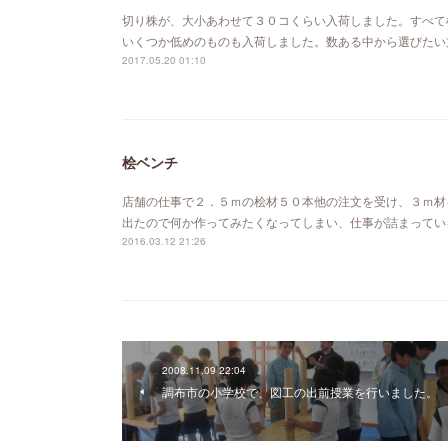
切り株が、大小あわせて３０コくらい入荷しました。すべて
いくつか低めのものも入荷しました。数ある中から選びたい
2017.05.20 01:10
桧ベンチ
店舗の仕事で２．５ｍの桧材５０本他の注文を受け、３ｍ材
出たので何か作ってみたくなってしまい、仕事が詰まってい
2016.03.12 21:26
2008.11.09 22:04
調布市の小学校で、図工の出前授業を行いました。