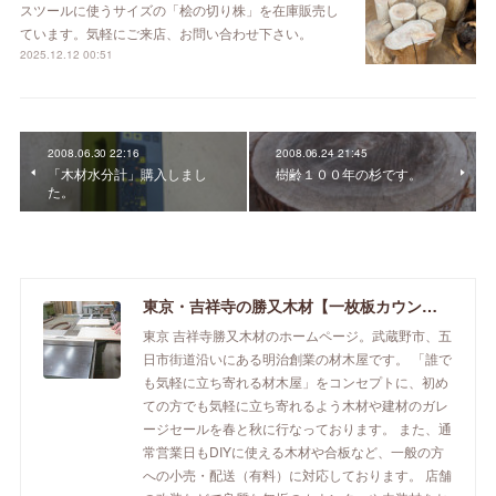
スツールに使うサイズの「桧の切り株」を在庫販売し
ています。気軽にご来店、お問い合わせ下さい。
2025.12.12 00:51
2008.06.30 22:16
2008.06.24 21:45
「木材水分計」購入しまし
樹齢１００年の杉です。
た。
東京・吉祥寺の勝又木材【一枚板カウンター】
東京 吉祥寺勝又木材のホームページ。武蔵野市、五
日市街道沿いにある明治創業の材木屋です。 「誰で
も気軽に立ち寄れる材木屋」をコンセプトに、初め
ての方でも気軽に立ち寄れるよう木材や建材のガレ
ージセールを春と秋に行なっております。 また、通
常営業日もDIYに使える木材や合板など、一般の方
への小売・配送（有料）に対応しております。 店舗