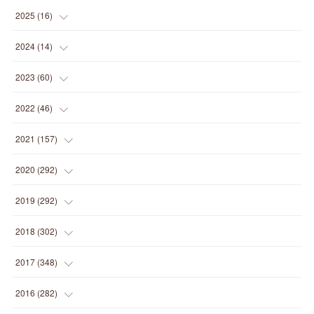
(
1
)
2025
(
16
)
(
2
)
2024
(
14
)
(
1
)
(
1
)
2023
(
60
)
(
1
)
(
2
)
(
1
)
2022
(
46
)
(
4
)
(
1
)
(
3
)
(
2
)
2021
(
157
)
(
2
)
(
7
)
(
5
)
(
1
)
(
6
)
2020
(
292
)
(
1
)
(
3
)
(
5
)
(
3
)
(
27
)
(
14
)
2019
(
292
)
(
5
)
(
4
)
(
4
)
(
14
)
(
35
)
(
21
)
2018
(
302
)
(
5
)
(
8
)
(
11
)
(
22
)
(
35
)
(
18
)
2017
(
348
)
(
6
)
(
2
)
(
7
)
(
22
)
(
37
)
(
29
)
(
23
)
2016
(
282
)
(
8
)