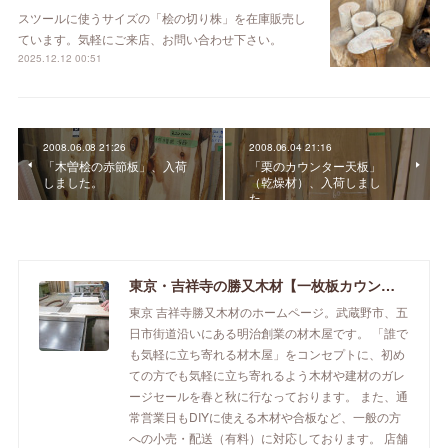
スツールに使うサイズの「桧の切り株」を在庫販売し
ています。気軽にご来店、お問い合わせ下さい。
2025.12.12 00:51
2008.06.08 21:26
2008.06.04 21:16
「木曽桧の赤節板」、入荷
「栗のカウンター天板」
しました。
（乾燥材）、入荷しまし
た。
東京・吉祥寺の勝又木材【一枚板カウンター】
東京 吉祥寺勝又木材のホームページ。武蔵野市、五
日市街道沿いにある明治創業の材木屋です。 「誰で
も気軽に立ち寄れる材木屋」をコンセプトに、初め
ての方でも気軽に立ち寄れるよう木材や建材のガレ
ージセールを春と秋に行なっております。 また、通
常営業日もDIYに使える木材や合板など、一般の方
への小売・配送（有料）に対応しております。 店舗