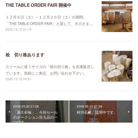
THE TABLE ORDER FAIR 開催中
１２月６日（土）～１２月２０日（土）の期間、
「THE TABLE ORDER FAIR」と題して、大小さま…
2025.12.12 01:15
桧 切り株あります
スツールに使うサイズの「桧の切り株」を在庫販売し
ています。気軽にご来店、お問い合わせ下さい。
2025.12.12 00:51
2008.05.20 21:28
2008.05.15 21:56
「屋久杉板」、今回セール
柿渋石鹸、試用中です。
のオークション目玉品の一
つです。