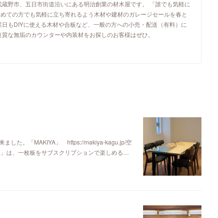
武蔵野市、五日市街道沿いにある明治創業の材木屋です。 「誰でも気軽に
初めての方でも気軽に立ち寄れるよう木材や建材のガレージセールを春と
業日もDIYに使える木材や合板など、一般の方への小売・配送（有料）に
良質な無垢のカウンターや内装材をお探しのお客様はぜひ。
KIYA」 https://makiya-kagu.jp/空
ya」は、一枚板をサブスクリプションで楽しめる…