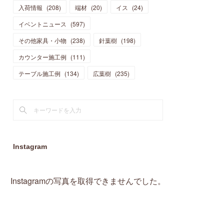
入荷情報
(
208
)
端材
(
20
)
イス
(
24
)
(
15
)
(
19
)
(
16
)
(
13
)
(
10
)
(
16
)
(
11
)
イベントニュース
(
597
)
(
13
)
(
14
)
(
14
)
(
13
)
(
13
)
(
20
)
その他家具・小物
(
4
)
(
238
)
針葉樹
(
198
)
(
15
)
(
8
)
(
18
)
(
16
)
(
16
)
カウンター施工例
(
10
)
(
111
)
(
16
)
(
13
)
(
11
)
(
13
)
テーブル施工例
(
2
)
(
134
)
広葉樹
(
235
)
(
9
)
(
1
)
Instagram
Instagramの写真を取得できませんでした。