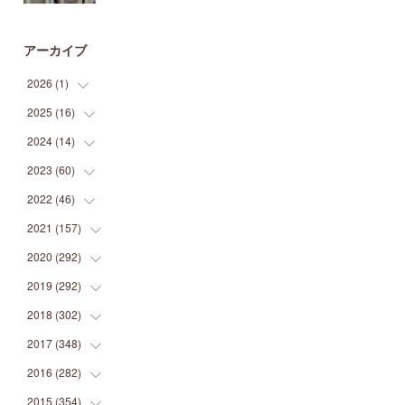
アーカイブ
2026
(
1
)
2025
(
16
(
1
)
)
2024
(
14
(
2
)
)
(
1
)
2023
(
60
(
1
)
)
(
1
)
(
2
)
2022
(
46
(
1
)
)
(
4
)
(
1
)
(
3
)
2021
(
157
(
2
)
)
(
2
)
(
7
)
(
5
)
(
1
)
2020
(
292
(
6
)
)
(
1
)
(
3
)
(
5
)
(
3
)
(
27
)
2019
(
292
(
14
)
)
(
5
)
(
4
)
(
4
)
(
14
)
(
35
)
2018
(
302
(
21
)
)
(
5
)
(
8
)
(
11
)
(
22
)
(
35
)
2017
(
348
(
18
)
)
(
6
)
(
2
)
(
7
)
(
22
)
(
37
)
(
29
)
2016
(
282
(
23
)
)
(
8
)
(
6
)
(
8
)
(
22
)
(
22
)
(
14
)
(
37
)
2015
(
354
(
18
)
)