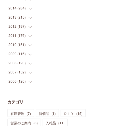
(
9
)
(
5
)
(
9
)
(
25
)
(
16
)
(
15
)
(
26
)
(
30
)
2014
(
284
(
15
)
)
(
12
)
(
5
)
(
12
)
(
25
)
(
22
)
(
12
)
(
20
)
(
28
)
(
45
)
2013
(
215
(
13
)
)
(
2
)
(
5
)
(
14
)
(
24
)
(
20
)
(
19
)
(
16
)
(
23
)
(
33
)
(
34
)
2012
(
197
(
11
)
)
(
5
)
(
21
)
(
24
)
(
40
)
(
28
)
(
24
)
(
13
)
(
24
)
(
29
)
(
31
)
2011
(
176
(
6
)
)
(
14
)
(
21
)
(
18
)
(
37
)
(
35
)
(
21
)
(
18
)
(
20
)
(
20
)
(
27
)
2010
(
151
(
13
)
)
(
14
)
(
35
)
(
19
)
(
34
)
(
37
)
(
20
)
(
24
)
(
22
)
(
18
)
(
26
)
(
22
)
2009
(
116
(
12
)
)
(
23
)
(
30
)
(
27
)
(
26
)
(
46
)
(
41
)
(
24
)
(
10
)
(
12
)
(
15
)
(
15
)
2008
(
120
(
6
)
)
(
12
)
(
48
)
(
32
)
(
22
)
(
30
)
(
25
)
(
11
)
(
13
)
(
15
)
(
10
)
(
8
)
2007
(
152
(
13
)
)
(
21
)
(
33
)
(
20
)
(
29
)
(
44
)
(
11
)
(
14
)
(
12
)
(
9
)
(
8
)
(
13
)
2006
(
120
(
9
)
)
(
39
)
(
30
)
(
28
)
(
19
)
(
23
)
(
18
)
(
10
)
(
10
)
(
7
)
(
7
)
(
13
)
(
5
)
(
11
)
(
44
)
(
14
)
(
31
)
(
28
)
(
15
)
(
12
)
(
7
)
(
8
)
(
11
)
(
14
)
カテゴリ
(
23
)
(
23
)
(
17
)
(
18
)
(
13
)
(
23
)
(
5
)
(
5
)
(
10
)
(
14
)
在庫管理
(
7
)
特価品
(
1
)
ＤＩＹ
(
15
)
(
17
)
(
20
)
(
3
)
(
11
)
(
14
)
(
6
)
(
9
)
(
11
)
(
15
)
営業のご案内
(
8
)
入札品
(
11
)
(
12
)
(
17
)
(
18
)
(
12
)
(
11
)
(
13
)
(
13
)
(
9
)