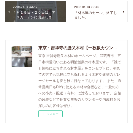
2008.04.16 22:49
2008.04.13 22:44
４月１９日・２０日は、ア
「材木屋のセール」終了し
ースガーデンに出店しま
ました。
す。
東京・吉祥寺の勝又木材【一枚板カウンター】
東京 吉祥寺勝又木材のホームページ。武蔵野市、五
日市街道沿いにある明治創業の材木屋です。 「誰で
も気軽に立ち寄れる材木屋」をコンセプトに、初め
ての方でも気軽に立ち寄れるよう木材や建材のガレ
ージセールを春と秋に行なっております。 また、通
常営業日もDIYに使える木材や合板など、一般の方
への小売・配送（有料）に対応しております。 店舗
の改装などで良質な無垢のカウンターや内装材をお
探しのお客様はぜひ。
フォロー