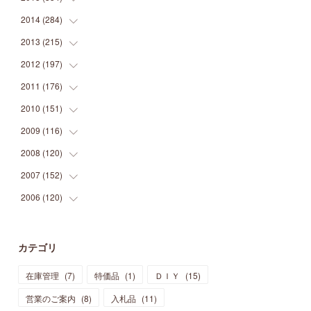
(
9
)
(
5
)
(
9
)
(
25
)
(
16
)
(
15
)
(
26
)
(
30
)
2014
(
284
(
15
)
)
(
12
)
(
5
)
(
12
)
(
25
)
(
22
)
(
12
)
(
20
)
(
28
)
(
45
)
2013
(
215
(
13
)
)
(
2
)
(
5
)
(
14
)
(
24
)
(
20
)
(
19
)
(
16
)
(
23
)
(
33
)
(
34
)
2012
(
197
(
11
)
)
(
5
)
(
21
)
(
24
)
(
40
)
(
28
)
(
24
)
(
13
)
(
24
)
(
29
)
(
31
)
2011
(
176
(
6
)
)
(
14
)
(
21
)
(
18
)
(
37
)
(
35
)
(
21
)
(
18
)
(
20
)
(
20
)
(
27
)
2010
(
151
(
13
)
)
(
14
)
(
35
)
(
19
)
(
34
)
(
37
)
(
20
)
(
24
)
(
22
)
(
18
)
(
26
)
(
22
)
2009
(
116
(
12
)
)
(
23
)
(
30
)
(
27
)
(
26
)
(
46
)
(
41
)
(
24
)
(
10
)
(
12
)
(
15
)
(
15
)
2008
(
120
(
6
)
)
(
12
)
(
48
)
(
32
)
(
22
)
(
30
)
(
25
)
(
11
)
(
13
)
(
15
)
(
10
)
(
8
)
2007
(
152
(
13
)
)
(
21
)
(
33
)
(
20
)
(
29
)
(
44
)
(
11
)
(
14
)
(
12
)
(
9
)
(
8
)
(
13
)
2006
(
120
(
9
)
)
(
39
)
(
30
)
(
28
)
(
19
)
(
23
)
(
18
)
(
10
)
(
10
)
(
7
)
(
7
)
(
13
)
(
5
)
(
11
)
(
44
)
(
14
)
(
31
)
(
28
)
(
15
)
(
12
)
(
7
)
(
8
)
(
11
)
(
14
)
カテゴリ
(
23
)
(
23
)
(
17
)
(
18
)
(
13
)
(
23
)
(
5
)
(
5
)
(
10
)
(
14
)
在庫管理
(
7
)
特価品
(
1
)
ＤＩＹ
(
15
)
(
17
)
(
20
)
(
3
)
(
11
)
(
14
)
(
6
)
(
9
)
(
11
)
(
15
)
営業のご案内
(
8
)
入札品
(
11
)
(
12
)
(
17
)
(
18
)
(
12
)
(
11
)
(
13
)
(
13
)
(
9
)