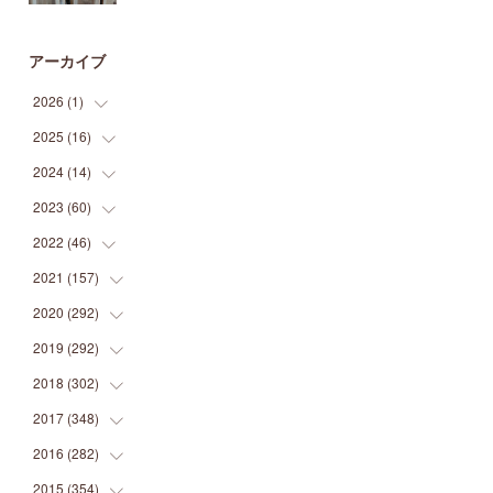
アーカイブ
2026
(
1
)
2025
(
16
(
1
)
)
2024
(
14
(
2
)
)
(
1
)
2023
(
60
(
1
)
)
(
1
)
(
2
)
2022
(
46
(
1
)
)
(
4
)
(
1
)
(
3
)
2021
(
157
(
2
)
)
(
2
)
(
7
)
(
5
)
(
1
)
2020
(
292
(
6
)
)
(
1
)
(
3
)
(
5
)
(
3
)
(
27
)
2019
(
292
(
14
)
)
(
5
)
(
4
)
(
4
)
(
14
)
(
35
)
2018
(
302
(
21
)
)
(
5
)
(
8
)
(
11
)
(
22
)
(
35
)
2017
(
348
(
18
)
)
(
6
)
(
2
)
(
7
)
(
22
)
(
37
)
(
29
)
2016
(
282
(
23
)
)
(
8
)
(
6
)
(
8
)
(
22
)
(
22
)
(
14
)
(
37
)
2015
(
354
(
18
)
)