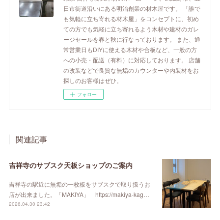
日市街道沿いにある明治創業の材木屋です。 「誰で
も気軽に立ち寄れる材木屋」をコンセプトに、初め
ての方でも気軽に立ち寄れるよう木材や建材のガレ
ージセールを春と秋に行なっております。 また、通
常営業日もDIYに使える木材や合板など、一般の方
への小売・配送（有料）に対応しております。 店舗
の改装などで良質な無垢のカウンターや内装材をお
探しのお客様はぜひ。
フォロー
関連記事
吉祥寺のサブスク天板ショップのご案内
吉祥寺の駅近に無垢の一枚板をサブスクで取り扱うお
店が出来ました。「MAKIYA」 https://makiya-kag…
2026.04.30 23:42