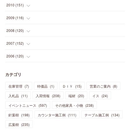
(
37
)
(
35
)
(
21
)
(
18
)
(
20
)
(
20
)
(
27
)
(
13
)
2010
(
151
)
(
14
)
(
35
)
(
19
)
(
34
)
(
37
)
(
20
)
(
24
)
(
22
)
(
18
)
(
26
)
(
22
)
(
12
)
2009
(
116
)
(
23
)
(
30
)
(
27
)
(
26
)
(
46
)
(
41
)
(
24
)
(
10
)
(
12
)
(
15
)
(
15
)
(
6
)
2008
(
120
)
(
12
)
(
48
)
(
32
)
(
22
)
(
30
)
(
25
)
(
11
)
(
13
)
(
15
)
(
10
)
(
8
)
(
13
)
2007
(
152
)
(
21
)
(
33
)
(
20
)
(
29
)
(
44
)
(
11
)
(
14
)
(
12
)
(
9
)
(
8
)
(
13
)
(
9
)
2006
(
120
)
(
39
)
(
30
)
(
28
)
(
19
)
(
23
)
(
18
)
(
10
)
(
10
)
(
7
)
(
7
)
(
13
)
(
5
)
カテゴリ
(
11
)
(
44
)
(
14
)
(
31
)
(
28
)
(
15
)
(
12
)
(
7
)
(
8
)
(
11
)
(
14
)
在庫管理
(
7
)
特価品
(
1
)
ＤＩＹ
(
15
)
営業のご案内
(
8
)
(
23
)
(
23
)
(
17
)
(
18
)
(
13
)
(
23
)
(
5
)
(
5
)
(
10
)
(
14
)
入札品
(
11
)
入荷情報
(
208
)
端材
(
20
)
イス
(
24
)
(
17
)
(
20
)
(
3
)
(
11
)
(
14
)
(
6
)
(
9
)
(
11
)
(
15
)
イベントニュース
(
597
)
その他家具・小物
(
238
)
(
12
)
(
17
)
(
18
)
針葉樹
(
12
(
198
)
)
カウンター施工例
(
111
)
テーブル施工例
(
134
)
(
11
)
(
13
)
(
13
)
(
9
)
広葉樹
(
235
)
(
15
)
(
19
)
(
16
)
(
13
)
(
10
)
(
16
)
(
11
)