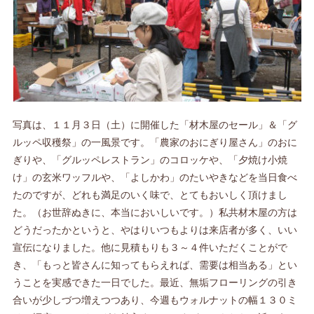
写真は、１１月３日（土）に開催した「材木屋のセール」＆「グ
ルッペ収穫祭」の一風景です。「農家のおにぎり屋さん」のおに
ぎりや、「グルッペレストラン」のコロッケや、「夕焼け小焼
け」の玄米ワッフルや、「よしかわ」のたいやきなどを当日食べ
たのですが、どれも満足のいく味で、とてもおいしく頂けまし
た。（お世辞ぬきに、本当においしいです。）私共材木屋の方は
どうだったかというと、やはりいつもよりは来店者が多く、いい
宣伝になりました。他に見積もりも３～４件いただくことがで
き、「もっと皆さんに知ってもらえれば、需要は相当ある」とい
うことを実感できた一日でした。最近、無垢フローリングの引き
合いが少しづつ増えつつあり、今週もウォルナットの幅１３０ミ