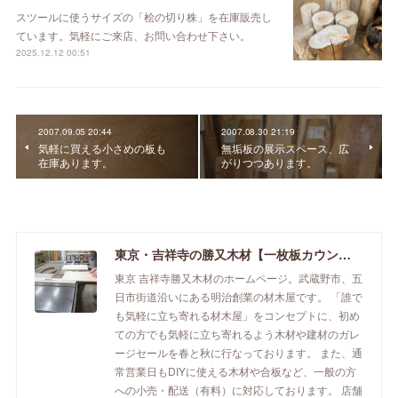
スツールに使うサイズの「桧の切り株」を在庫販売し
ています。気軽にご来店、お問い合わせ下さい。
2025.12.12 00:51
2007.09.05 20:44
2007.08.30 21:19
気軽に買える小さめの板も
無垢板の展示スペース、広
在庫あります。
がりつつあります。
東京・吉祥寺の勝又木材【一枚板カウンター】
東京 吉祥寺勝又木材のホームページ。武蔵野市、五
日市街道沿いにある明治創業の材木屋です。 「誰で
も気軽に立ち寄れる材木屋」をコンセプトに、初め
ての方でも気軽に立ち寄れるよう木材や建材のガレ
ージセールを春と秋に行なっております。 また、通
常営業日もDIYに使える木材や合板など、一般の方
への小売・配送（有料）に対応しております。 店舗