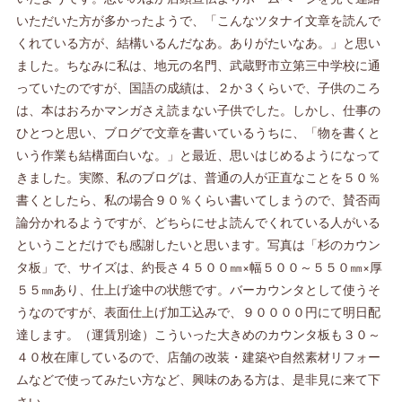
いただいた方が多かったようで、「こんなツタナイ文章を読んで
くれている方が、結構いるんだなあ。ありがたいなあ。」と思い
ました。ちなみに私は、地元の名門、武蔵野市立第三中学校に通
っていたのですが、国語の成績は、２か３くらいで、子供のころ
は、本はおろかマンガさえ読まない子供でした。しかし、仕事の
ひとつと思い、ブログで文章を書いているうちに、「物を書くと
いう作業も結構面白いな。」と最近、思いはじめるようになって
きました。実際、私のブログは、普通の人が正直なことを５０％
書くとしたら、私の場合９０％くらい書いてしまうので、賛否両
論分かれるようですが、どちらにせよ読んでくれている人がいる
ということだけでも感謝したいと思います。写真は「杉のカウン
タ板」で、サイズは、約長さ４５００㎜×幅５００～５５０㎜×厚
５５㎜あり、仕上げ途中の状態です。バーカウンタとして使うそ
うなのですが、表面仕上げ加工込みで、９００００円にて明日配
達します。（運賃別途）こういった大きめのカウンタ板も３０～
４０枚在庫しているので、店舗の改装・建築や自然素材リフォー
ムなどで使ってみたい方など、興味のある方は、是非見に来て下
さい。