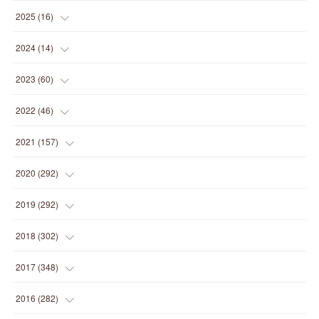
(
1
)
2025
(
16
)
(
2
)
2024
(
14
)
(
1
)
(
1
)
2023
(
60
)
(
1
)
(
2
)
(
1
)
2022
(
46
)
(
4
)
(
1
)
(
3
)
(
2
)
2021
(
157
)
(
2
)
(
7
)
(
5
)
(
1
)
(
6
)
2020
(
292
)
(
1
)
(
3
)
(
5
)
(
3
)
(
27
)
(
14
)
2019
(
292
)
(
5
)
(
4
)
(
4
)
(
14
)
(
35
)
(
21
)
2018
(
302
)
(
5
)
(
8
)
(
11
)
(
22
)
(
35
)
(
18
)
2017
(
348
)
(
6
)
(
2
)
(
7
)
(
22
)
(
37
)
(
29
)
(
23
)
2016
(
282
)
(
8
)