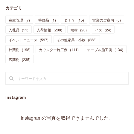
(
7
)
(
13
)
(
5
)
カテゴリ
(
11
)
(
44
)
(
14
)
(
31
)
(
28
)
(
15
)
(
12
)
(
7
)
(
8
)
(
11
)
(
14
)
在庫管理
(
7
)
特価品
(
1
)
ＤＩＹ
(
15
)
営業のご案内
(
8
)
(
23
)
(
23
)
(
17
)
(
18
)
(
13
)
(
23
)
(
5
)
(
5
)
(
10
)
(
14
)
入札品
(
11
)
入荷情報
(
208
)
端材
(
20
)
イス
(
24
)
(
17
)
(
20
)
(
3
)
(
11
)
(
14
)
(
6
)
(
9
)
(
11
)
(
15
)
イベントニュース
(
597
)
その他家具・小物
(
238
)
(
12
)
(
17
)
(
18
)
針葉樹
(
12
(
198
)
)
カウンター施工例
(
111
)
テーブル施工例
(
134
)
(
11
)
(
13
)
(
13
)
(
9
)
広葉樹
(
235
)
(
15
)
(
19
)
(
16
)
(
13
)
(
10
)
(
16
)
(
11
)
(
13
)
(
14
)
(
14
)
(
13
)
(
13
)
(
20
)
(
4
)
(
15
)
(
8
)
(
18
)
(
16
)
Instagram
(
16
)
(
10
)
(
16
)
(
13
)
(
11
)
(
13
)
(
2
)
Instagramの写真を取得できませんでした。
(
9
)
(
1
)