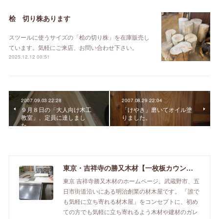
桧 切り株あります
スツールに使うサイズの「桧の切り株」を在庫販売し
ています。気軽にご来店、お問い合わせ下さい。
2025.12.12 00:51
2007.09.03 22:28
2007.08.29 22:04
９月８日の「大人向け木工
「けやき」磨いてオイル塗
教室」、定員に達しまし
りました。
た。
東京・吉祥寺の勝又木材【一枚板カウンター】
東京 吉祥寺勝又木材のホームページ。武蔵野市、五
日市街道沿いにある明治創業の材木屋です。 「誰で
も気軽に立ち寄れる材木屋」をコンセプトに、初め
ての方でも気軽に立ち寄れるよう木材や建材のガレ