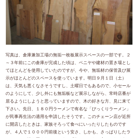
写真は、倉庫兼加工場の無垢一枚板展示スペースの一部です。２
～３年前にこの倉庫が完成した頃は、ベニヤや建材の置き場とし
てほとんどを使用していたのですが、今や、無垢材の保管及び展
示がほとんどのスペースを使っています。明日９月１日（土）
は、天気も悪くなさそうですし、土曜日でもあるので、小セール
のようにして、少し外にも無垢板など展示しながら、常時店番が
居るようにしようと思っていますので、木の好きな方、見に来て
下さい。先日、１８０円ラーメンで有名な「びっくりラーメン」
が民事再生法の適用を申請したそうです。このチェーン店が近所
に開店したときは、家族そろって食べにいったりしたものです
が、４人で１０００円前後という安さ、しかも、さっぱりしたラ