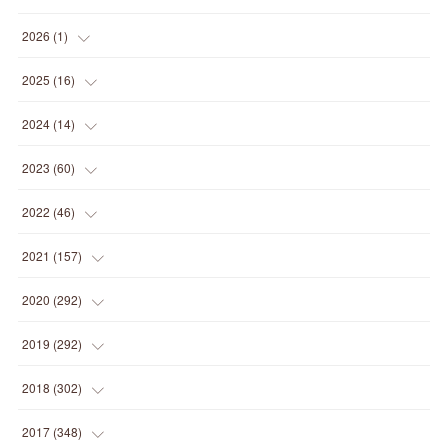
2026
(
1
)
(
1
)
2025
(
16
)
(
2
)
2024
(
14
)
(
1
)
(
1
)
2023
(
60
)
(
1
)
(
2
)
(
1
)
2022
(
46
)
(
4
)
(
1
)
(
3
)
(
2
)
2021
(
157
)
(
2
)
(
7
)
(
5
)
(
1
)
(
6
)
2020
(
292
)
(
1
)
(
3
)
(
5
)
(
3
)
(
27
)
(
14
)
2019
(
292
)
(
5
)
(
4
)
(
4
)
(
14
)
(
35
)
(
21
)
2018
(
302
)
(
5
)
(
8
)
(
11
)
(
22
)
(
35
)
(
18
)
2017
(
348
)