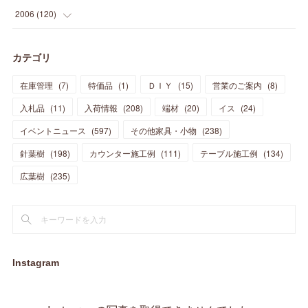
(
20
)
(
29
)
(
44
)
(
11
)
(
14
)
(
12
)
(
9
)
(
8
)
(
13
)
(
9
)
2006
(
120
)
(
39
)
(
30
)
(
28
)
(
19
)
(
23
)
(
18
)
(
10
)
(
10
)
(
7
)
(
7
)
(
13
)
(
5
)
カテゴリ
(
11
)
(
44
)
(
14
)
(
31
)
(
28
)
(
15
)
(
12
)
(
7
)
(
8
)
(
11
)
(
14
)
在庫管理
(
7
)
特価品
(
1
)
ＤＩＹ
(
15
)
営業のご案内
(
8
)
(
23
)
(
23
)
(
17
)
(
18
)
(
13
)
(
23
)
(
5
)
(
5
)
(
10
)
(
14
)
入札品
(
11
)
入荷情報
(
208
)
端材
(
20
)
イス
(
24
)
(
17
)
(
20
)
(
3
)
(
11
)
(
14
)
(
6
)
(
9
)
(
11
)
(
15
)
イベントニュース
(
597
)
その他家具・小物
(
238
)
(
12
)
(
17
)
(
18
)
針葉樹
(
12
(
198
)
)
カウンター施工例
(
111
)
テーブル施工例
(
134
)
(
11
)
(
13
)
(
13
)
(
9
)
広葉樹
(
235
)
(
15
)
(
19
)
(
16
)
(
13
)
(
10
)
(
16
)
(
11
)
(
13
)
(
14
)
(
14
)
(
13
)
(
13
)
(
20
)
(
4
)
(
15
)
(
8
)
(
18
)
(
16
)
Instagram
(
16
)
(
10
)
(
16
)
(
13
)
(
11
)
(
13
)
(
2
)