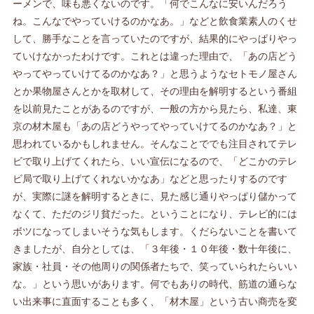
ーメンで、味も悪くないのです。「何でこんなに安いんだろう
ね。こんなでやっていけるのかなあ。」などと飲食業素人のくせ
して、勝手なことを言っていたのですが、結果的にやっぱりやっ
ていけなかったわけです。これとは違った理由で、「あの店どう
やってやっていけてるのかなあ？」と思うようなセトモノ屋さん
とか果物屋さんとかを取材して、その理由を解明するという番組
を以前見たことがあるのですが、一般の方から見たら、私達、東
京の材木屋も「あの店どうやってやっていけてるのかなあ？」と
思われているかもしれません。そんなことででも注目されてテレ
ビで取り上げてくれたら、いい宣伝になるので、「どこかのテレ
ビ局で取り上げてくれないかなあ」などと思ったりするのです
が、実際に謎を解明するときに、見た感じ通りやっぱり儲かって
なくて、ただのジリ貧だった。ということになり、テレビ的には
ボツになってしまいそうな気もします。くだらないことを書いて
きましたが、自分としては、「３年後・１０年後・数十年後に、
家族・社員・その他周りの関係者たちで、笑っていられたらいい
な。」という思いがあります。何でもありの時代、筋道の通らな
い出来事に直面することも多く、「材木屋」という古い商売を変