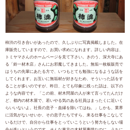
柿渋の引き合いがあったので、久しぶりに写真掲載しました。在
庫販売していますので、お買い求めになれます。詳しい内容は、
トミヤマさんのホームページを見て下さい。きのう、深大寺にあ
る「鈴一材木店」さんにお邪魔してきました。無垢一枚板販売で
はうちの先輩にあたる方で、いつもとても勉強になるような話を
してくれます。お互いに無垢材が好きなため、そういった話をす
ることが多いのですが、昨日、とても印象に残った話は、以下の
ような内容です。「この前、材木問屋の人が来て言ってたんだけ
ど、都内の材木屋で、若いやる気のある社員はまったくに近いく
らいいないよ。社長の息子・血縁を除いてはね。」しかも、業界
に活気がないせいか、その息子たちですら、来る仕事をこなして
いるだけで、自分から仕事をとっていこうという努力をしない場
合が多いというのです。そんな東京の木材屋事情なのに、うちに