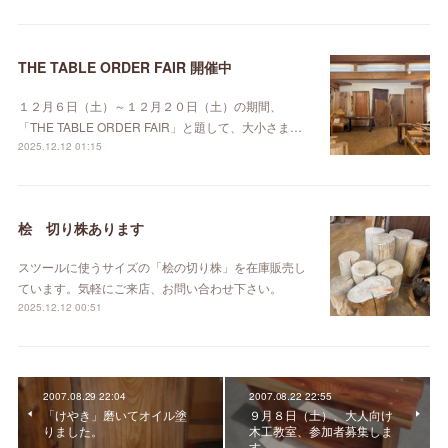
THE TABLE ORDER FAIR 開催中
１２月６日（土）～１２月２０日（土）の期間、
「THE TABLE ORDER FAIR」と題して、大小さま…
2025.12.12 01:15
桧 切り株あります
スツールに使うサイズの「桧の切り株」を在庫販売し
ています。気軽にご来店、お問い合わせ下さい。
2025.12.12 00:51
2007.08.29 22:04
2007.08.22 22:55
「けやき」磨いてオイル塗
９月８日（土）、大人向け
りました。
木工教室、参加者募集しま
す。