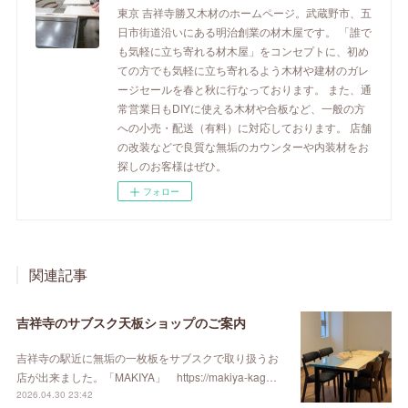
東京 吉祥寺勝又木材のホームページ。武蔵野市、五
日市街道沿いにある明治創業の材木屋です。 「誰で
も気軽に立ち寄れる材木屋」をコンセプトに、初め
ての方でも気軽に立ち寄れるよう木材や建材のガレ
ージセールを春と秋に行なっております。 また、通
常営業日もDIYに使える木材や合板など、一般の方
への小売・配送（有料）に対応しております。 店舗
の改装などで良質な無垢のカウンターや内装材をお
探しのお客様はぜひ。
フォロー
関連記事
吉祥寺のサブスク天板ショップのご案内
吉祥寺の駅近に無垢の一枚板をサブスクで取り扱うお
店が出来ました。「MAKIYA」 https://makiya-kag…
2026.04.30 23:42