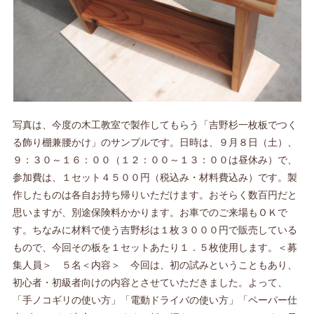
写真は、今度の木工教室で製作してもらう「吉野杉一枚板でつく
る飾り棚兼腰かけ」のサンプルです。日時は、９月８日（土）、
９：３０～１６：００（１２：００～１３：００は昼休み）で、
参加費は、１セット４５００円（税込み・材料費込み）です。製
作したものは各自お持ち帰りいただけます。おそらく数百円だと
思いますが、別途保険料かかります。お車でのご来場もＯＫで
す。ちなみに材料で使う吉野杉は１枚３０００円で販売している
もので、今回その板を１セットあたり１．５枚使用します。＜募
集人員＞ ５名＜内容＞ 今回は、初の試みということもあり、
初心者・初級者向けの内容とさせていただきました。よって、
「手ノコギリの使い方」「電動ドライバの使い方」「ペーパー仕