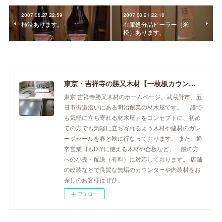
2007.08.27 22:59
2007.08.21 22:18
柿渋あります。
在庫処分品ピーラー（米
松）あります。
東京・吉祥寺の勝又木材【一枚板カウンター】
東京 吉祥寺勝又木材のホームページ。武蔵野市、五
日市街道沿いにある明治創業の材木屋です。 「誰で
も気軽に立ち寄れる材木屋」をコンセプトに、初め
ての方でも気軽に立ち寄れるよう木材や建材のガレ
ージセールを春と秋に行なっております。 また、通
常営業日もDIYに使える木材や合板など、一般の方
への小売・配送（有料）に対応しております。 店舗
の改装などで良質な無垢のカウンターや内装材をお
探しのお客様はぜひ。
フォロー