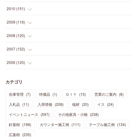
(
14
)
(
21
)
(
18
)
(
37
)
(
35
)
(
21
)
(
18
)
(
20
)
(
20
)
(
27
)
(
13
)
2010
(
151
)
(
14
)
(
35
)
(
19
)
(
34
)
(
37
)
(
20
)
(
24
)
(
22
)
(
18
)
(
26
)
(
22
)
(
12
)
2009
(
116
)
(
23
)
(
30
)
(
27
)
(
26
)
(
46
)
(
41
)
(
24
)
(
10
)
(
12
)
(
15
)
(
15
)
(
6
)
2008
(
120
)
(
12
)
(
48
)
(
32
)
(
22
)
(
30
)
(
25
)
(
11
)
(
13
)
(
15
)
(
10
)
(
8
)
(
13
)
2007
(
152
)
(
21
)
(
33
)
(
20
)
(
29
)
(
44
)
(
11
)
(
14
)
(
12
)
(
9
)
(
8
)
(
13
)
(
9
)
2006
(
120
)
(
39
)
(
30
)
(
28
)
(
19
)
(
23
)
(
18
)
(
10
)
(
10
)
(
7
)
(
7
)
(
13
)
(
5
)
カテゴリ
(
11
)
(
44
)
(
14
)
(
31
)
(
28
)
(
15
)
(
12
)
(
7
)
(
8
)
(
11
)
(
14
)
在庫管理
(
7
)
特価品
(
1
)
ＤＩＹ
(
15
)
営業のご案内
(
8
)
(
23
)
(
23
)
(
17
)
(
18
)
(
13
)
(
23
)
(
5
)
(
5
)
(
10
)
(
14
)
入札品
(
11
)
入荷情報
(
208
)
端材
(
20
)
イス
(
24
)
(
17
)
(
20
)
(
3
)
(
11
)
(
14
)
(
6
)
(
9
)
(
11
)
(
15
)
イベントニュース
(
597
)
その他家具・小物
(
238
)
(
12
)
(
17
)
(
18
)
針葉樹
(
12
(
198
)
)
カウンター施工例
(
111
)
テーブル施工例
(
134
)
(
11
)
(
13
)
(
13
)
(
9
)
広葉樹
(
235
)
(
15
)
(
19
)