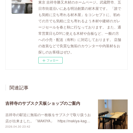
東京 吉祥寺勝又木材のホームページ。武蔵野市、五
日市街道沿いにある明治創業の材木屋です。 「誰で
も気軽に立ち寄れる材木屋」をコンセプトに、初め
ての方でも気軽に立ち寄れるよう木材や建材のガレ
ージセールを春と秋に行なっております。 また、通
常営業日もDIYに使える木材や合板など、一般の方
への小売・配送（有料）に対応しております。 店舗
の改装などで良質な無垢のカウンターや内装材をお
探しのお客様はぜひ。
フォロー
関連記事
吉祥寺のサブスク天板ショップのご案内
吉祥寺の駅近に無垢の一枚板をサブスクで取り扱うお
店が出来ました。「MAKIYA」 https://makiya-kag…
2026.04.30 23:42