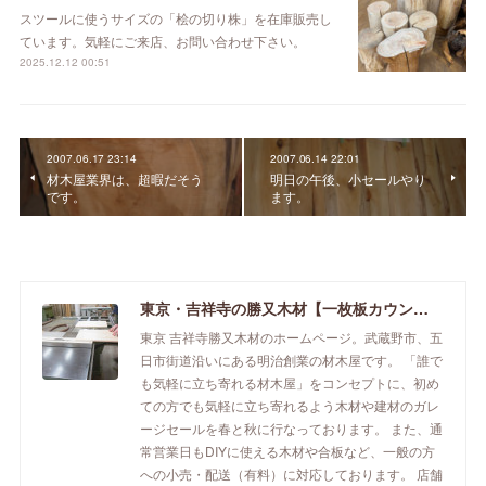
スツールに使うサイズの「桧の切り株」を在庫販売し
ています。気軽にご来店、お問い合わせ下さい。
2025.12.12 00:51
2007.06.17 23:14
2007.06.14 22:01
材木屋業界は、超暇だそう
明日の午後、小セールやり
です。
ます。
東京・吉祥寺の勝又木材【一枚板カウンター】
東京 吉祥寺勝又木材のホームページ。武蔵野市、五
日市街道沿いにある明治創業の材木屋です。 「誰で
も気軽に立ち寄れる材木屋」をコンセプトに、初め
ての方でも気軽に立ち寄れるよう木材や建材のガレ
ージセールを春と秋に行なっております。 また、通
常営業日もDIYに使える木材や合板など、一般の方
への小売・配送（有料）に対応しております。 店舗