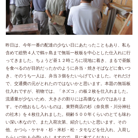
昨日は、今年一番の配達の少ない日にあたったこともあり、私も
含めて総勢４人で鶴ヶ島まで無垢一枚板を中心とした仕入れに行
ってきました。ちょうど昼１２時ころに現地に着き、まるで昼飯
を食べるのが目的だったかのように弁当・焼きそばなどに食いつ
き、そのうち一人は、弁当３個をたいらげていました。それだけ
で、交通費の元がとれたのではないかと思います。本題の無垢板
仕入れですが、初物では、「ネズコ」の板２枚を仕入れました。
流通量が少ないため、大きさの割りには高価なものではありま
す。その他おもしろいものは、東野商店の杉（奈良県・川分神社
の社木）を４枚仕入れました。樹齢５００年くらいのとても味わ
い深い木なので、また入荷次第、紹介したいと思います。その
他、かつら・ケヤキ・杉・米杉・松・タモなどを仕入れ、入荷し
たらいづれも小売いたしますので、見に来てください。