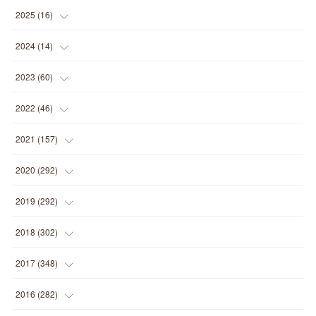
(
1
)
2025
(
16
)
(
2
)
2024
(
14
)
(
1
)
(
1
)
2023
(
60
)
(
1
)
(
2
)
(
1
)
2022
(
46
)
(
4
)
(
1
)
(
3
)
(
2
)
2021
(
157
)
(
2
)
(
7
)
(
5
)
(
1
)
(
6
)
2020
(
292
)
(
1
)
(
3
)
(
5
)
(
3
)
(
27
)
(
14
)
2019
(
292
)
(
5
)
(
4
)
(
4
)
(
14
)
(
35
)
(
21
)
2018
(
302
)
(
5
)
(
8
)
(
11
)
(
22
)
(
35
)
(
18
)
2017
(
348
)
(
6
)
(
2
)
(
7
)
(
22
)
(
37
)
(
29
)
(
23
)
2016
(
282
)
(
8
)
(
6
)