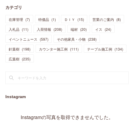
(
13
)
(
5
)
カテゴリ
(
11
)
(
44
)
(
14
)
(
31
)
(
28
)
(
15
)
(
12
)
(
7
)
(
8
)
(
11
)
(
14
)
在庫管理
(
7
)
特価品
(
1
)
ＤＩＹ
(
15
)
営業のご案内
(
8
)
(
23
)
(
23
)
(
17
)
(
18
)
(
13
)
(
23
)
(
5
)
(
5
)
(
10
)
(
14
)
入札品
(
11
)
入荷情報
(
208
)
端材
(
20
)
イス
(
24
)
(
17
)
(
20
)
(
3
)
(
11
)
(
14
)
(
6
)
(
9
)
(
11
)
(
15
)
イベントニュース
(
597
)
その他家具・小物
(
238
)
(
12
)
(
17
)
(
18
)
針葉樹
(
12
(
198
)
)
カウンター施工例
(
111
)
テーブル施工例
(
134
)
(
11
)
(
13
)
(
13
)
(
9
)
広葉樹
(
235
)
(
15
)
(
19
)
(
16
)
(
13
)
(
10
)
(
16
)
(
11
)
(
13
)
(
14
)
(
14
)
(
13
)
(
13
)
(
20
)
(
4
)
(
15
)
(
8
)
(
18
)
(
16
)
Instagram
(
16
)
(
10
)
(
16
)
(
13
)
(
11
)
(
13
)
(
2
)
Instagramの写真を取得できませんでした。
(
9
)
(
1
)