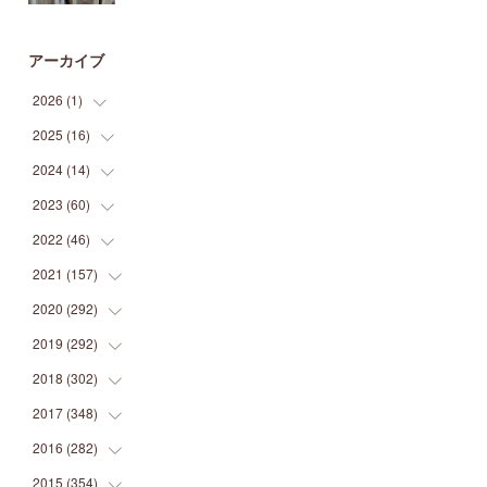
アーカイブ
2026
(
1
)
2025
(
16
(
1
)
)
2024
(
14
(
2
)
)
(
1
)
2023
(
60
(
1
)
)
(
1
)
(
2
)
2022
(
46
(
1
)
)
(
4
)
(
1
)
(
3
)
2021
(
157
(
2
)
)
(
2
)
(
7
)
(
5
)
(
1
)
2020
(
292
(
6
)
)
(
1
)
(
3
)
(
5
)
(
3
)
(
27
)
2019
(
292
(
14
)
)
(
5
)
(
4
)
(
4
)
(
14
)
(
35
)
2018
(
302
(
21
)
)
(
5
)
(
8
)
(
11
)
(
22
)
(
35
)
2017
(
348
(
18
)
)
(
6
)
(
2
)
(
7
)
(
22
)
(
37
)
(
29
)
2016
(
282
(
23
)
)
(
8
)
(
6
)
(
8
)
(
22
)
(
22
)
(
14
)
(
37
)
2015
(
354
(
18
)
)