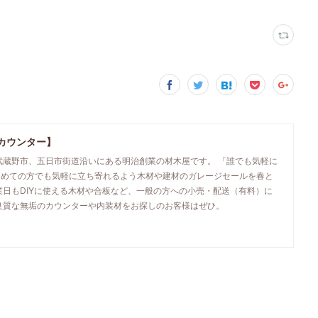
カウンター】
武蔵野市、五日市街道沿いにある明治創業の材木屋です。 「誰でも気軽に
初めての方でも気軽に立ち寄れるよう木材や建材のガレージセールを春と
業日もDIYに使える木材や合板など、一般の方への小売・配送（有料）に
良質な無垢のカウンターや内装材をお探しのお客様はぜひ。