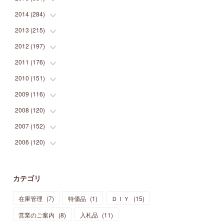
(
9
)
(
5
)
(
9
)
(
25
)
(
16
)
(
15
)
(
26
)
(
30
)
2014
(
284
(
15
)
)
(
12
)
(
5
)
(
12
)
(
25
)
(
22
)
(
12
)
(
20
)
(
28
)
(
45
)
2013
(
215
(
13
)
)
(
2
)
(
5
)
(
14
)
(
24
)
(
20
)
(
19
)
(
16
)
(
23
)
(
33
)
(
34
)
2012
(
197
(
11
)
)
(
5
)
(
21
)
(
24
)
(
40
)
(
28
)
(
24
)
(
13
)
(
24
)
(
29
)
(
31
)
2011
(
176
(
6
)
)
(
14
)
(
21
)
(
18
)
(
37
)
(
35
)
(
21
)
(
18
)
(
20
)
(
20
)
(
27
)
2010
(
151
(
13
)
)
(
14
)
(
35
)
(
19
)
(
34
)
(
37
)
(
20
)
(
24
)
(
22
)
(
18
)
(
26
)
(
22
)
2009
(
116
(
12
)
)
(
23
)
(
30
)
(
27
)
(
26
)
(
46
)
(
41
)
(
24
)
(
10
)
(
12
)
(
15
)
(
15
)
2008
(
120
(
6
)
)
(
12
)
(
48
)
(
32
)
(
22
)
(
30
)
(
25
)
(
11
)
(
13
)
(
15
)
(
10
)
(
8
)
2007
(
152
(
13
)
)
(
21
)
(
33
)
(
20
)
(
29
)
(
44
)
(
11
)
(
14
)
(
12
)
(
9
)
(
8
)
(
13
)
2006
(
120
(
9
)
)
(
39
)
(
30
)
(
28
)
(
19
)
(
23
)
(
18
)
(
10
)
(
10
)
(
7
)
(
7
)
(
13
)
(
5
)
(
11
)
(
44
)
(
14
)
(
31
)
(
28
)
(
15
)
(
12
)
(
7
)
(
8
)
(
11
)
(
14
)
カテゴリ
(
23
)
(
23
)
(
17
)
(
18
)
(
13
)
(
23
)
(
5
)
(
5
)
(
10
)
(
14
)
在庫管理
(
7
)
特価品
(
1
)
ＤＩＹ
(
15
)
(
17
)
(
20
)
(
3
)
(
11
)
(
14
)
(
6
)
(
9
)
(
11
)
(
15
)
営業のご案内
(
8
)
入札品
(
11
)
(
12
)
(
17
)
(
18
)
(
12
)
(
11
)
(
13
)
(
13
)
(
9
)