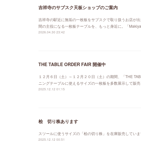
吉祥寺のサブスク天板ショップのご案内
吉祥寺の駅近に無垢の一枚板をサブスクで取り扱うお店が出来ました。「MA
間の主役になる一枚板テーブルを、もっと身近に。「Maki
2026.04.30 23:42
THE TABLE ORDER FAIR 開催中
１２月６日（土）～１２月２０日（土）の期間、「THE TABL
ニングテーブルに使えるサイズの一枚板を多数展示して販売
2025.12.12 01:15
桧 切り株あります
スツールに使うサイズの「桧の切り株」を在庫販売していま
2025.12.12 00:51