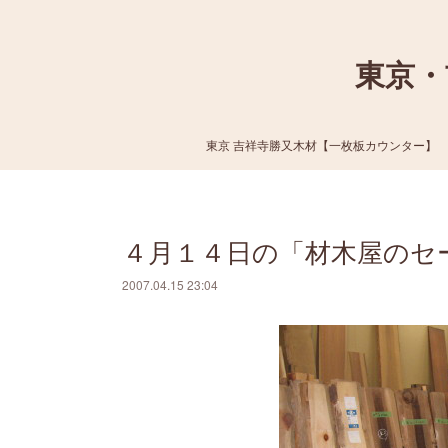
東京・
東京 吉祥寺勝又木材【一枚板カウンター】
４月１４日の「材木屋のセ
2007.04.15 23:04