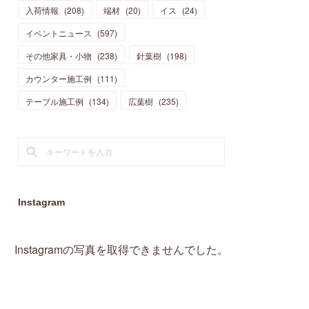
入荷情報
(
208
)
端材
(
20
)
イス
(
24
)
(
15
)
(
19
)
(
16
)
(
13
)
(
10
)
(
16
)
(
11
)
イベントニュース
(
597
)
(
13
)
(
14
)
(
14
)
(
13
)
(
13
)
(
20
)
その他家具・小物
(
4
)
(
238
)
針葉樹
(
198
)
(
15
)
(
8
)
(
18
)
(
16
)
(
16
)
カウンター施工例
(
10
)
(
111
)
(
16
)
(
13
)
(
11
)
(
13
)
テーブル施工例
(
2
)
(
134
)
広葉樹
(
235
)
(
9
)
(
1
)
Instagram
Instagramの写真を取得できませんでした。