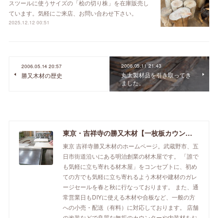
スツールに使うサイズの「桧の切り株」を在庫販売し
ています。気軽にご来店、お問い合わせ下さい。
2025.12.12 00:51
2006.05.11 21:43
2006.05.14 20:57
丸太製材品を引き取ってき
勝又木材の歴史
ました。
東京・吉祥寺の勝又木材【一枚板カウンター】
東京 吉祥寺勝又木材のホームページ。武蔵野市、五
日市街道沿いにある明治創業の材木屋です。 「誰で
も気軽に立ち寄れる材木屋」をコンセプトに、初め
ての方でも気軽に立ち寄れるよう木材や建材のガレ
ージセールを春と秋に行なっております。 また、通
常営業日もDIYに使える木材や合板など、一般の方
への小売・配送（有料）に対応しております。 店舗
の改装などで良質な無垢のカウンターや内装材をお