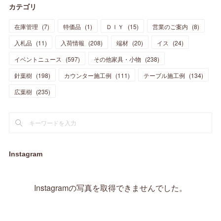
カテゴリ
(
11
)
(
44
)
(
14
)
(
31
)
(
28
)
(
15
)
(
12
)
(
7
)
(
8
)
(
11
)
(
14
)
在庫管理
(
7
)
特価品
(
1
)
ＤＩＹ
(
15
)
営業のご案内
(
8
)
(
23
)
(
23
)
(
17
)
(
18
)
(
13
)
(
23
)
(
5
)
(
5
)
(
10
)
(
14
)
入札品
(
11
)
入荷情報
(
208
)
端材
(
20
)
イス
(
24
)
(
17
)
(
20
)
(
3
)
(
11
)
(
14
)
(
6
)
(
9
)
(
11
)
(
15
)
イベントニュース
(
597
)
その他家具・小物
(
238
)
(
12
)
(
17
)
(
18
)
針葉樹
(
12
(
198
)
)
カウンター施工例
(
111
)
テーブル施工例
(
134
)
(
11
)
(
13
)
(
13
)
(
9
)
広葉樹
(
235
)
(
15
)
(
19
)
(
16
)
(
13
)
(
10
)
(
16
)
(
11
)
(
13
)
(
14
)
(
14
)
(
13
)
(
13
)
(
20
)
(
4
)
(
15
)
(
8
)
(
18
)
(
16
)
Instagram
(
16
)
(
10
)
(
16
)
(
13
)
(
11
)
(
13
)
(
2
)
Instagramの写真を取得できませんでした。
(
9
)
(
1
)