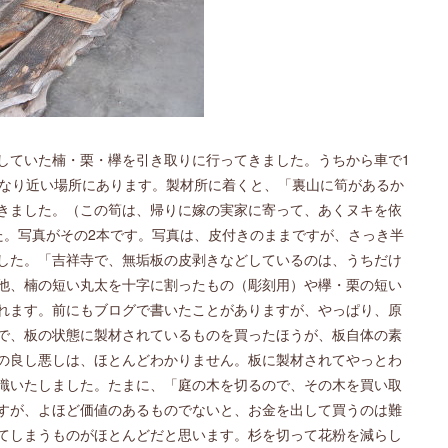
していた楠・栗・欅を引き取りに行ってきました。うちから車で1
かなり近い場所にあります。製材所に着くと、「裏山に筍があるか
きました。（この筍は、帰りに嫁の実家に寄って、あくヌキを依
た。写真がその2本です。写真は、皮付きのままですが、さっき半
した。「吉祥寺で、無垢板の皮剥きなどしているのは、うちだけ
他、楠の短い丸太を十字に割ったもの（彫刻用）や欅・栗の短い
れます。前にもブログで書いたことがありますが、やっぱり、原
で、板の状態に製材されているものを買ったほうが、板自体の素
の良し悪しは、ほとんどわかりません。板に製材されてやっとわ
識いたしました。たまに、「庭の木を切るので、その木を買い取
すが、よほど価値のあるものでないと、お金を出して買うのは難
てしまうものがほとんどだと思います。杉を切って花粉を減らし