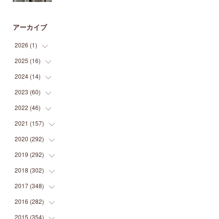
アーカイブ
2026
(
1
)
2025
(
16
(
1
)
)
2024
(
14
(
2
)
)
(
1
)
2023
(
60
(
1
)
)
(
1
)
(
2
)
2022
(
46
(
1
)
)
(
4
)
(
1
)
(
3
)
2021
(
157
(
2
)
)
(
2
)
(
7
)
(
5
)
(
1
)
2020
(
292
(
6
)
)
(
1
)
(
3
)
(
5
)
(
3
)
(
27
)
2019
(
292
(
14
)
)
(
5
)
(
4
)
(
4
)
(
14
)
(
35
)
2018
(
302
(
21
)
)
(
5
)
(
8
)
(
11
)
(
22
)
(
35
)
2017
(
348
(
18
)
)
(
6
)
(
2
)
(
7
)
(
22
)
(
37
)
(
29
)
2016
(
282
(
23
)
)
(
8
)
(
6
)
(
8
)
(
22
)
(
22
)
(
14
)
(
37
)
2015
(
354
(
18
)
)