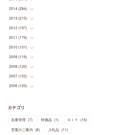
(
9
)
(
5
)
(
9
)
(
25
)
(
16
)
(
15
)
(
26
)
(
30
)
2014
(
284
(
15
)
)
(
12
)
(
5
)
(
12
)
(
25
)
(
22
)
(
12
)
(
20
)
(
28
)
(
45
)
2013
(
215
(
13
)
)
(
2
)
(
5
)
(
14
)
(
24
)
(
20
)
(
19
)
(
16
)
(
23
)
(
33
)
(
34
)
2012
(
197
(
11
)
)
(
5
)
(
21
)
(
24
)
(
40
)
(
28
)
(
24
)
(
13
)
(
24
)
(
29
)
(
31
)
2011
(
176
(
6
)
)
(
14
)
(
21
)
(
18
)
(
37
)
(
35
)
(
21
)
(
18
)
(
20
)
(
20
)
(
27
)
2010
(
151
(
13
)
)
(
14
)
(
35
)
(
19
)
(
34
)
(
37
)
(
20
)
(
24
)
(
22
)
(
18
)
(
26
)
(
22
)
2009
(
116
(
12
)
)
(
23
)
(
30
)
(
27
)
(
26
)
(
46
)
(
41
)
(
24
)
(
10
)
(
12
)
(
15
)
(
15
)
2008
(
120
(
6
)
)
(
12
)
(
48
)
(
32
)
(
22
)
(
30
)
(
25
)
(
11
)
(
13
)
(
15
)
(
10
)
(
8
)
2007
(
152
(
13
)
)
(
21
)
(
33
)
(
20
)
(
29
)
(
44
)
(
11
)
(
14
)
(
12
)
(
9
)
(
8
)
(
13
)
2006
(
120
(
9
)
)
(
39
)
(
30
)
(
28
)
(
19
)
(
23
)
(
18
)
(
10
)
(
10
)
(
7
)
(
7
)
(
13
)
(
5
)
(
11
)
(
44
)
(
14
)
(
31
)
(
28
)
(
15
)
(
12
)
(
7
)
(
8
)
(
11
)
(
14
)
カテゴリ
(
23
)
(
23
)
(
17
)
(
18
)
(
13
)
(
23
)
(
5
)
(
5
)
(
10
)
(
14
)
在庫管理
(
7
)
特価品
(
1
)
ＤＩＹ
(
15
)
(
17
)
(
20
)
(
3
)
(
11
)
(
14
)
(
6
)
(
9
)
(
11
)
(
15
)
営業のご案内
(
8
)
入札品
(
11
)
(
12
)
(
17
)
(
18
)
(
12
)
(
11
)
(
13
)
(
13
)
(
9
)