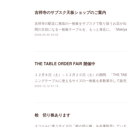
吉祥寺のサブスク天板ショップのご案内
吉祥寺の駅近に無垢の一枚板をサブスクで取り扱うお店が出来ました。「MA
間の主役になる一枚板テーブルを、もっと身近に。「Maki
2026.04.30 23:42
THE TABLE ORDER FAIR 開催中
１２月６日（土）～１２月２０日（土）の期間、「THE TABL
ニングテーブルに使えるサイズの一枚板を多数展示して販売
2025.12.12 01:15
桧 切り株あります
スツールに使うサイズの「桧の切り株」を在庫販売していま