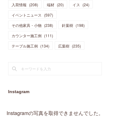
入荷情報
(
208
)
端材
(
20
)
イス
(
24
)
(
15
)
(
19
)
(
16
)
(
13
)
(
10
)
(
16
)
(
11
)
イベントニュース
(
597
)
(
13
)
(
14
)
(
14
)
(
13
)
(
13
)
(
20
)
その他家具・小物
(
4
)
(
238
)
針葉樹
(
198
)
(
15
)
(
8
)
(
18
)
(
16
)
(
16
)
カウンター施工例
(
10
)
(
111
)
(
16
)
(
13
)
(
11
)
(
13
)
テーブル施工例
(
2
)
(
134
)
広葉樹
(
235
)
(
9
)
(
1
)
Instagram
Instagramの写真を取得できませんでした。