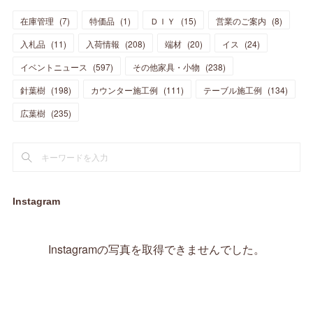
(
15
)
(
12
)
(
7
)
(
8
)
(
11
)
(
14
)
在庫管理
(
7
)
特価品
(
1
)
ＤＩＹ
(
15
)
営業のご案内
(
8
)
(
23
)
(
23
)
(
17
)
(
18
)
(
13
)
(
23
)
(
5
)
(
5
)
(
10
)
(
14
)
入札品
(
11
)
入荷情報
(
208
)
端材
(
20
)
イス
(
24
)
(
17
)
(
20
)
(
3
)
(
11
)
(
14
)
(
6
)
(
9
)
(
11
)
(
15
)
イベントニュース
(
597
)
その他家具・小物
(
238
)
(
12
)
(
17
)
(
18
)
針葉樹
(
12
(
198
)
)
カウンター施工例
(
111
)
テーブル施工例
(
134
)
(
11
)
(
13
)
(
13
)
(
9
)
広葉樹
(
235
)
(
15
)
(
19
)
(
16
)
(
13
)
(
10
)
(
16
)
(
11
)
(
13
)
(
14
)
(
14
)
(
13
)
(
13
)
(
20
)
(
4
)
(
15
)
(
8
)
(
18
)
(
16
)
Instagram
(
16
)
(
10
)
(
16
)
(
13
)
(
11
)
(
13
)
(
2
)
Instagramの写真を取得できませんでした。
(
9
)
(
1
)