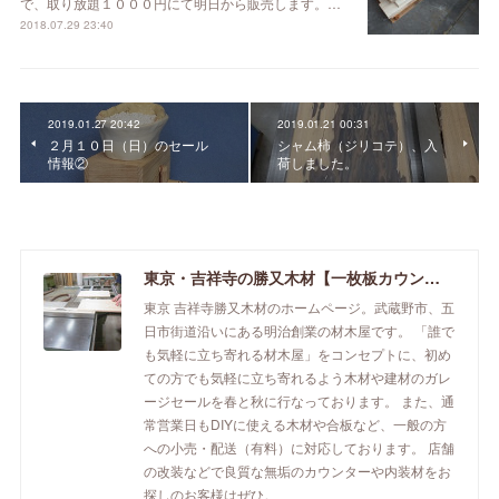
で、取り放題１０００円にて明日から販売します。…
2018.07.29 23:40
2019.01.27 20:42
2019.01.21 00:31
２月１０日（日）のセール
シャム柿（ジリコテ）、入
情報②
荷しました。
東京・吉祥寺の勝又木材【一枚板カウンター】
東京 吉祥寺勝又木材のホームページ。武蔵野市、五
日市街道沿いにある明治創業の材木屋です。 「誰で
も気軽に立ち寄れる材木屋」をコンセプトに、初め
ての方でも気軽に立ち寄れるよう木材や建材のガレ
ージセールを春と秋に行なっております。 また、通
常営業日もDIYに使える木材や合板など、一般の方
への小売・配送（有料）に対応しております。 店舗
の改装などで良質な無垢のカウンターや内装材をお
探しのお客様はぜひ。