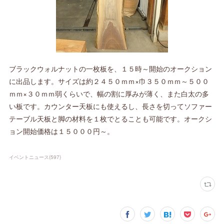
ブラックウォルナットの一枚板を、１５時～開始のオークション
に出品します。サイズは約２４５０ｍｍ×巾３５０ｍｍ～５００
ｍｍ×３０ｍｍ弱くらいで、幅の割に厚みが薄く、また白太の多
い板です。カウンター天板にも使えるし、長さを切ってソファー
テーブル天板と脚の材料を１枚でとることも可能です。オークシ
ョン開始価格は１５０００円～。
イベントニュース
(
597
)