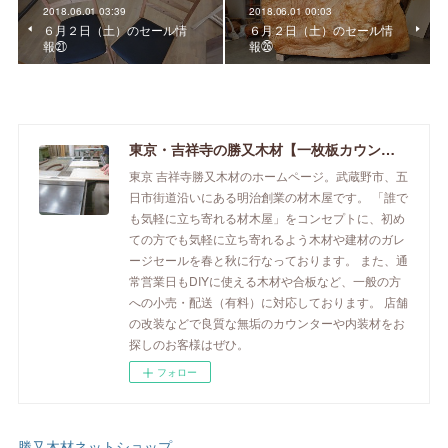
2018.06.01 03:39
2018.06.01 00:03
６月２日（土）のセール情
６月２日（土）のセール情
報㉑
報㉖
東京・吉祥寺の勝又木材【一枚板カウンター】
東京 吉祥寺勝又木材のホームページ。武蔵野市、五
日市街道沿いにある明治創業の材木屋です。 「誰で
も気軽に立ち寄れる材木屋」をコンセプトに、初め
ての方でも気軽に立ち寄れるよう木材や建材のガレ
ージセールを春と秋に行なっております。 また、通
常営業日もDIYに使える木材や合板など、一般の方
への小売・配送（有料）に対応しております。 店舗
の改装などで良質な無垢のカウンターや内装材をお
探しのお客様はぜひ。
フォロー
勝又木材ネットショップ