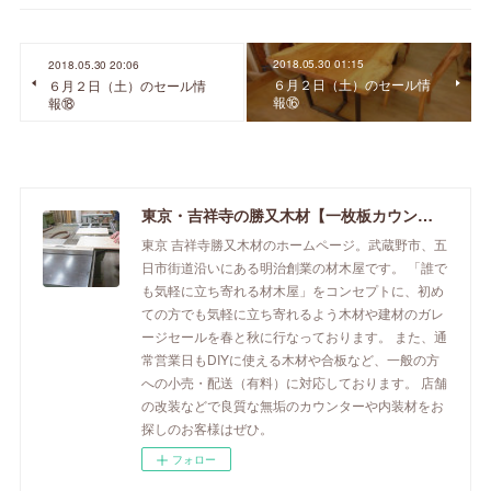
2018.05.30 01:15
2018.05.30 20:06
６月２日（土）のセール情
６月２日（土）のセール情
報⑯
報⑱
東京・吉祥寺の勝又木材【一枚板カウンター】
東京 吉祥寺勝又木材のホームページ。武蔵野市、五
日市街道沿いにある明治創業の材木屋です。 「誰で
も気軽に立ち寄れる材木屋」をコンセプトに、初め
ての方でも気軽に立ち寄れるよう木材や建材のガレ
ージセールを春と秋に行なっております。 また、通
常営業日もDIYに使える木材や合板など、一般の方
への小売・配送（有料）に対応しております。 店舗
の改装などで良質な無垢のカウンターや内装材をお
探しのお客様はぜひ。
フォロー