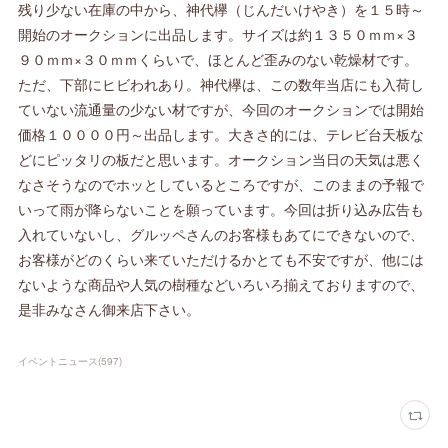
残り少ない在庫の中から、神代欅（じんだいけやき）を１５時～
開始のオークションに出品します。サイズは約１３５０ｍｍ×３
９０ｍｍ×３０ｍｍくらいで、ほとんど歪みのない乾燥材です。
ただ、下部にヒビわれあり。神代欅は、この数年当店にも入荷し
ていない流通量の少ない材ですが、今回のオークションでは開始
価格１００００円～出品します。大きさ的には、テレビ台天板な
どにピッタリの板だと思います。オークション当日の天気は悪く
なさそうなのでホッとしているところですが、このままの予報で
いって雨が降らないことを願っています。今回は折り込み広告も
入れていないし、グルッペさんのお客様もあてにできないので、
お客様がどのくらい来ていただけるかとても不安ですが、他には
ないような商品や人気の樹種などいろいろ揃えておりますので、
是非みなさん御来店下さい。
イベントニュース
(
597
)