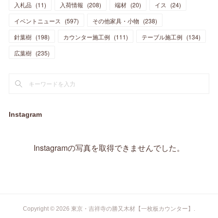
入札品
(
11
)
入荷情報
(
208
)
端材
(
20
)
イス
(
24
)
(
17
)
(
20
)
(
3
)
(
11
)
(
14
)
(
6
)
(
9
)
(
11
)
(
15
)
イベントニュース
(
597
)
その他家具・小物
(
238
)
(
12
)
(
17
)
(
18
)
針葉樹
(
12
(
198
)
)
カウンター施工例
(
111
)
テーブル施工例
(
134
)
(
11
)
(
13
)
(
13
)
(
9
)
広葉樹
(
235
)
(
15
)
(
19
)
(
16
)
(
13
)
(
10
)
(
16
)
(
11
)
(
13
)
(
14
)
(
14
)
(
13
)
(
13
)
(
20
)
(
4
)
(
15
)
(
8
)
(
18
)
(
16
)
Instagram
(
16
)
(
10
)
(
16
)
(
13
)
(
11
)
(
13
)
(
2
)
Instagramの写真を取得できませんでした。
(
9
)
(
1
)
Copyright ©
2026
東京・吉祥寺の勝又木材【一枚板カウンター】
.