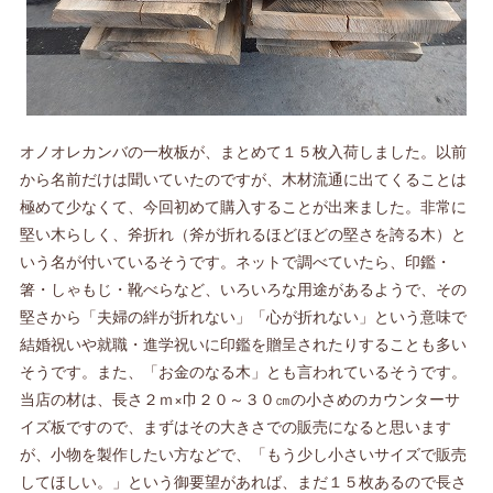
オノオレカンバの一枚板が、まとめて１５枚入荷しました。以前
から名前だけは聞いていたのですが、木材流通に出てくることは
極めて少なくて、今回初めて購入することが出来ました。非常に
堅い木らしく、斧折れ（斧が折れるほどほどの堅さを誇る木）と
いう名が付いているそうです。ネットで調べていたら、印鑑・
箸・しゃもじ・靴べらなど、いろいろな用途があるようで、その
堅さから「夫婦の絆が折れない」「心が折れない」という意味で
結婚祝いや就職・進学祝いに印鑑を贈呈されたりすることも多い
そうです。また、「お金のなる木」とも言われているそうです。
当店の材は、長さ２ｍ×巾２０～３０㎝の小さめのカウンターサ
イズ板ですので、まずはその大きさでの販売になると思います
が、小物を製作したい方などで、「もう少し小さいサイズで販売
してほしい。」という御要望があれば、まだ１５枚あるので長さ