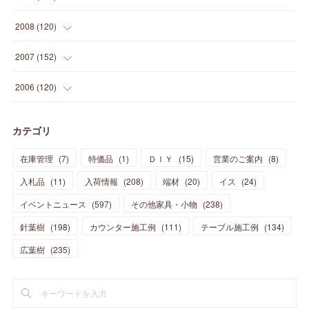
(
23
)
(
30
)
(
27
)
(
26
)
(
46
)
(
41
)
(
24
)
(
10
)
(
12
)
(
15
)
(
15
)
(
6
)
2008
(
120
)
(
12
)
(
48
)
(
32
)
(
22
)
(
30
)
(
25
)
(
11
)
(
13
)
(
15
)
(
10
)
(
8
)
(
13
)
2007
(
152
)
(
21
)
(
33
)
(
20
)
(
29
)
(
44
)
(
11
)
(
14
)
(
12
)
(
9
)
(
8
)
(
13
)
(
9
)
2006
(
120
)
(
39
)
(
30
)
(
28
)
(
19
)
(
23
)
(
18
)
(
10
)
(
10
)
(
7
)
(
7
)
(
13
)
(
5
)
カテゴリ
(
11
)
(
44
)
(
14
)
(
31
)
(
28
)
(
15
)
(
12
)
(
7
)
(
8
)
(
11
)
(
14
)
在庫管理
(
7
)
特価品
(
1
)
ＤＩＹ
(
15
)
営業のご案内
(
8
)
(
23
)
(
23
)
(
17
)
(
18
)
(
13
)
(
23
)
(
5
)
(
5
)
(
10
)
(
14
)
入札品
(
11
)
入荷情報
(
208
)
端材
(
20
)
イス
(
24
)
(
17
)
(
20
)
(
3
)
(
11
)
(
14
)
(
6
)
(
9
)
(
11
)
(
15
)
イベントニュース
(
597
)
その他家具・小物
(
238
)
(
12
)
(
17
)
(
18
)
針葉樹
(
12
(
198
)
)
カウンター施工例
(
111
)
テーブル施工例
(
134
)
(
11
)
(
13
)
(
13
)
(
9
)
広葉樹
(
235
)
(
15
)
(
19
)
(
16
)
(
13
)
(
10
)
(
16
)
(
11
)
(
13
)
(
14
)
(
14
)
(
13
)
(
13
)
(
20
)