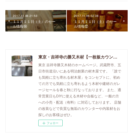
2017.11.06 21:53
2017.11.06 02:38
１１月１１日（土）のセー
１１月１１日（土）のセー
ル情報⑭
ル情報⑫
東京・吉祥寺の勝又木材【一枚板カウンター】
東京 吉祥寺勝又木材のホームページ。武蔵野市、五
日市街道沿いにある明治創業の材木屋です。 「誰で
も気軽に立ち寄れる材木屋」をコンセプトに、初め
ての方でも気軽に立ち寄れるよう木材や建材のガレ
ージセールを春と秋に行なっております。 また、通
常営業日もDIYに使える木材や合板など、一般の方
への小売・配送（有料）に対応しております。 店舗
の改装などで良質な無垢のカウンターや内装材をお
探しのお客様はぜひ。
フォロー