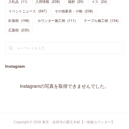
入札品
(
11
)
入荷情報
(
208
)
端材
(
20
)
イス
(
24
)
(
17
)
(
20
)
(
3
)
(
11
)
(
14
)
(
6
)
(
9
)
(
11
)
(
15
)
イベントニュース
(
597
)
その他家具・小物
(
238
)
(
12
)
(
17
)
(
18
)
針葉樹
(
12
(
198
)
)
カウンター施工例
(
111
)
テーブル施工例
(
134
)
(
11
)
(
13
)
(
13
)
(
9
)
広葉樹
(
235
)
(
15
)
(
19
)
(
16
)
(
13
)
(
10
)
(
16
)
(
11
)
(
13
)
(
14
)
(
14
)
(
13
)
(
13
)
(
20
)
(
4
)
(
15
)
(
8
)
(
18
)
(
16
)
Instagram
(
16
)
(
10
)
(
16
)
(
13
)
(
11
)
(
13
)
(
2
)
Instagramの写真を取得できませんでした。
(
9
)
(
1
)
Copyright ©
2026
東京・吉祥寺の勝又木材【一枚板カウンター】
.