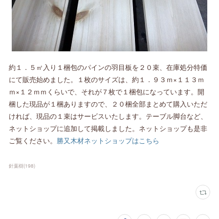
約１．５㎡入り１梱包のパインの羽目板を２０束、在庫処分特価
にて販売始めました。１枚のサイズは、約１．９３ｍ×１１３ｍ
ｍ×１２ｍｍくらいで、それが７枚で１梱包になっています。開
梱した現品が１梱ありますので、２０梱全部まとめて購入いただ
ければ、現品の１束はサービスいたします。テーブル脚台など、
ネットショップに追加して掲載しました。ネットショップも是非
ご覧ください。
勝又木材ネットショップはこちら
針葉樹
(
198
)