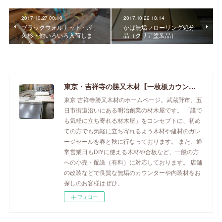
2017.10.27 00:10
2017.10.22 18:14
ブラックウォルナット・屋
かば無垢フローリング処分
久杉・他いろいろ入荷しま
品（クリア塗装品）
した。
東京・吉祥寺の勝又木材【一枚板カウンター】
東京 吉祥寺勝又木材のホームページ。武蔵野市、五
日市街道沿いにある明治創業の材木屋です。 「誰で
も気軽に立ち寄れる材木屋」をコンセプトに、初め
ての方でも気軽に立ち寄れるよう木材や建材のガレ
ージセールを春と秋に行なっております。 また、通
常営業日もDIYに使える木材や合板など、一般の方
への小売・配送（有料）に対応しております。 店舗
の改装などで良質な無垢のカウンターや内装材をお
探しのお客様はぜひ。
フォロー