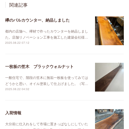
関連記事
欅のバルカウンター、納品しました
都内の店舗へ、欅材で作ったカウンターを納品しまし
た。店舗リノベーション工事を施工した建築会社様…
2025.08.22 07:12
一枚板の笠木 ブラックウォルナット
一般住宅で、階段の笠木に無垢一枚板を使ってみては
どうかと思い、オイル塗装して仕上げました。（写…
2025.08.22 04:02
入荷情報
大分前に仕入れをして市場に置きっぱなしにしていた