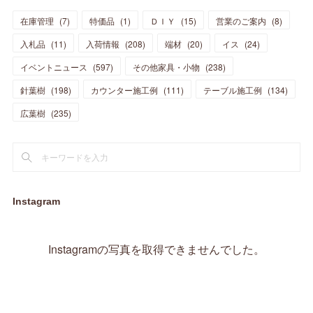
(
15
)
(
12
)
(
7
)
(
8
)
(
11
)
(
14
)
在庫管理
(
7
)
特価品
(
1
)
ＤＩＹ
(
15
)
営業のご案内
(
8
)
(
23
)
(
23
)
(
17
)
(
18
)
(
13
)
(
23
)
(
5
)
(
5
)
(
10
)
(
14
)
入札品
(
11
)
入荷情報
(
208
)
端材
(
20
)
イス
(
24
)
(
17
)
(
20
)
(
3
)
(
11
)
(
14
)
(
6
)
(
9
)
(
11
)
(
15
)
イベントニュース
(
597
)
その他家具・小物
(
238
)
(
12
)
(
17
)
(
18
)
針葉樹
(
12
(
198
)
)
カウンター施工例
(
111
)
テーブル施工例
(
134
)
(
11
)
(
13
)
(
13
)
(
9
)
広葉樹
(
235
)
(
15
)
(
19
)
(
16
)
(
13
)
(
10
)
(
16
)
(
11
)
(
13
)
(
14
)
(
14
)
(
13
)
(
13
)
(
20
)
(
4
)
(
15
)
(
8
)
(
18
)
(
16
)
Instagram
(
16
)
(
10
)
(
16
)
(
13
)
(
11
)
(
13
)
(
2
)
Instagramの写真を取得できませんでした。
(
9
)
(
1
)