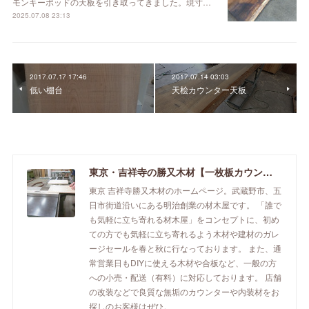
モンキーポッドの天板を引き取ってきました。現寸…
2025.07.08 23:13
2017.07.17 17:46
2017.07.14 03:03
低い棚台
天桧カウンター天板
東京・吉祥寺の勝又木材【一枚板カウンター】
東京 吉祥寺勝又木材のホームページ。武蔵野市、五
日市街道沿いにある明治創業の材木屋です。 「誰で
も気軽に立ち寄れる材木屋」をコンセプトに、初め
ての方でも気軽に立ち寄れるよう木材や建材のガレ
ージセールを春と秋に行なっております。 また、通
常営業日もDIYに使える木材や合板など、一般の方
への小売・配送（有料）に対応しております。 店舗
の改装などで良質な無垢のカウンターや内装材をお
探しのお客様はぜひ。