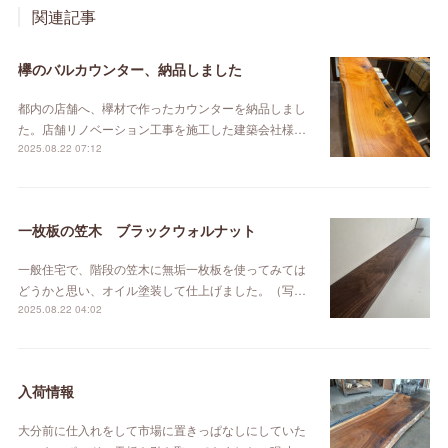
関連記事
欅のバルカウンター、納品しました
都内の店舗へ、欅材で作ったカウンターを納品しまし
た。店舗リノベーション工事を施工した建築会社様…
2025.08.22 07:12
一枚板の笠木 ブラックウォルナット
一般住宅で、階段の笠木に無垢一枚板を使ってみては
どうかと思い、オイル塗装して仕上げました。（写…
2025.08.22 04:02
入荷情報
大分前に仕入れをして市場に置きっぱなしにしていた