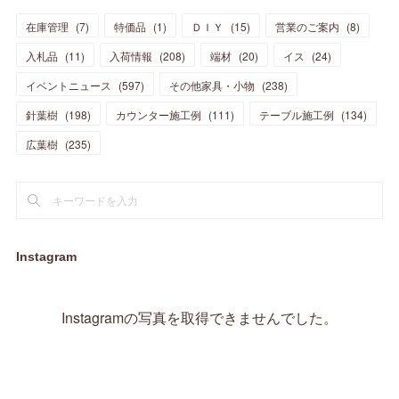
(
15
)
(
12
)
(
7
)
(
8
)
(
11
)
(
14
)
在庫管理
(
7
)
特価品
(
1
)
ＤＩＹ
(
15
)
営業のご案内
(
8
)
(
23
)
(
23
)
(
17
)
(
18
)
(
13
)
(
23
)
(
5
)
(
5
)
(
10
)
(
14
)
入札品
(
11
)
入荷情報
(
208
)
端材
(
20
)
イス
(
24
)
(
17
)
(
20
)
(
3
)
(
11
)
(
14
)
(
6
)
(
9
)
(
11
)
(
15
)
イベントニュース
(
597
)
その他家具・小物
(
238
)
(
12
)
(
17
)
(
18
)
針葉樹
(
12
(
198
)
)
カウンター施工例
(
111
)
テーブル施工例
(
134
)
(
11
)
(
13
)
(
13
)
(
9
)
広葉樹
(
235
)
(
15
)
(
19
)
(
16
)
(
13
)
(
10
)
(
16
)
(
11
)
(
13
)
(
14
)
(
14
)
(
13
)
(
13
)
(
20
)
(
4
)
(
15
)
(
8
)
(
18
)
(
16
)
Instagram
(
16
)
(
10
)
(
16
)
(
13
)
(
11
)
(
13
)
(
2
)
Instagramの写真を取得できませんでした。
(
9
)
(
1
)