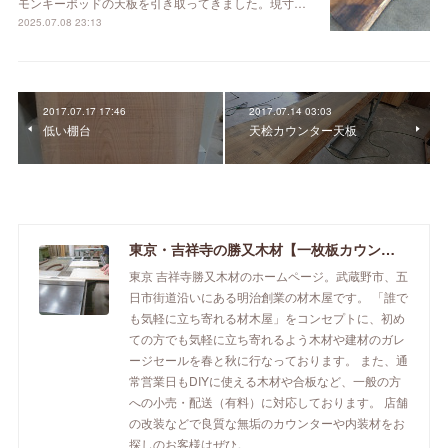
モンキーポッドの天板を引き取ってきました。現寸…
2025.07.08 23:13
2017.07.17 17:46
2017.07.14 03:03
低い棚台
天桧カウンター天板
東京・吉祥寺の勝又木材【一枚板カウンター】
東京 吉祥寺勝又木材のホームページ。武蔵野市、五
日市街道沿いにある明治創業の材木屋です。 「誰で
も気軽に立ち寄れる材木屋」をコンセプトに、初め
ての方でも気軽に立ち寄れるよう木材や建材のガレ
ージセールを春と秋に行なっております。 また、通
常営業日もDIYに使える木材や合板など、一般の方
への小売・配送（有料）に対応しております。 店舗
の改装などで良質な無垢のカウンターや内装材をお
探しのお客様はぜひ。