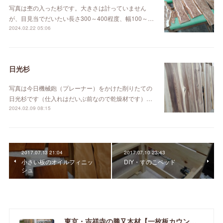
写真は杢の入った杉です。大きさは計っていません
が、目見当でだいたい長さ300～400程度、幅100～…
2024.02.22 05:06
日光杉
写真は今日機械鉋（プレーナー）をかけた削りたての
日光杉です（仕入れはだいぶ前なので乾燥材です）…
2024.02.09 08:15
2017.07.13 21:04
2017.07.10 23:43
小さい板のオイルフィニッ
DIY・すのこベッド
シュ
東京・吉祥寺の勝又木材【一枚板カウンター】