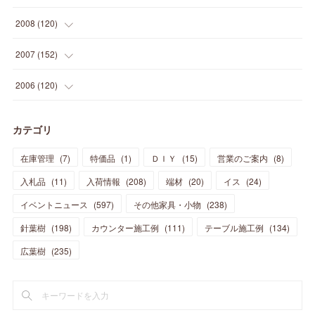
(
23
)
(
30
)
(
27
)
(
26
)
(
46
)
(
41
)
(
24
)
(
10
)
(
12
)
(
15
)
(
15
)
(
6
)
2008
(
120
)
(
12
)
(
48
)
(
32
)
(
22
)
(
30
)
(
25
)
(
11
)
(
13
)
(
15
)
(
10
)
(
8
)
(
13
)
2007
(
152
)
(
21
)
(
33
)
(
20
)
(
29
)
(
44
)
(
11
)
(
14
)
(
12
)
(
9
)
(
8
)
(
13
)
(
9
)
2006
(
120
)
(
39
)
(
30
)
(
28
)
(
19
)
(
23
)
(
18
)
(
10
)
(
10
)
(
7
)
(
7
)
(
13
)
(
5
)
カテゴリ
(
11
)
(
44
)
(
14
)
(
31
)
(
28
)
(
15
)
(
12
)
(
7
)
(
8
)
(
11
)
(
14
)
在庫管理
(
7
)
特価品
(
1
)
ＤＩＹ
(
15
)
営業のご案内
(
8
)
(
23
)
(
23
)
(
17
)
(
18
)
(
13
)
(
23
)
(
5
)
(
5
)
(
10
)
(
14
)
入札品
(
11
)
入荷情報
(
208
)
端材
(
20
)
イス
(
24
)
(
17
)
(
20
)
(
3
)
(
11
)
(
14
)
(
6
)
(
9
)
(
11
)
(
15
)
イベントニュース
(
597
)
その他家具・小物
(
238
)
(
12
)
(
17
)
(
18
)
針葉樹
(
12
(
198
)
)
カウンター施工例
(
111
)
テーブル施工例
(
134
)
(
11
)
(
13
)
(
13
)
(
9
)
広葉樹
(
235
)
(
15
)
(
19
)
(
16
)
(
13
)
(
10
)
(
16
)
(
11
)
(
13
)
(
14
)
(
14
)
(
13
)
(
13
)
(
20
)