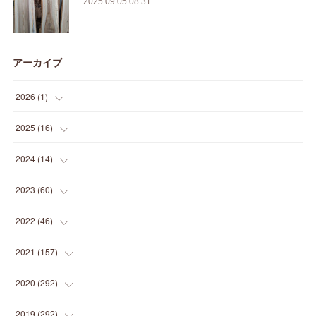
2025.09.05 08:31
アーカイブ
2026
(
1
)
(
1
)
2025
(
16
)
(
2
)
2024
(
14
)
(
1
)
(
1
)
2023
(
60
)
(
1
)
(
2
)
(
1
)
2022
(
46
)
(
4
)
(
1
)
(
3
)
(
2
)
2021
(
157
)
(
2
)
(
7
)
(
5
)
(
1
)
(
6
)
2020
(
292
)
(
1
)
(
3
)
(
5
)
(
3
)
(
27
)
(
14
)
2019
(
292
)