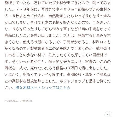
整理していたら、忘れていたブナ材が出てきたので、削ってみま
した。７～８年前に、耳付きで巾４００ｍｍ前後のブナの生材を
５～６枚まとめて仕入れ、自然乾燥したらやっぱりかなりの歪み
が出てしまい、それでも木の表情が好きだったので、巾をさいた
り、長さを切ったりしてから歪みを直すなど相当の手間をかけて
商品にしたことを思い出しました。ブナは、乾燥すると歪みが大
きくなり、使える状態になるまでに手間がかかるし、材料ロスも
多くなるので、製材業者も二の足を踏んでしまうのか、競り売り
に出ることの少ない材で、注文したくても探しにくい国産材で
す。そういった希少性と、個人的な好みにより、写真の小さめの
薄板を一式で、売れないだろう価格の３万円で店に出しました。
とにかく、明るくてキレイな板です。高樹齢杉・花梨・台湾桧な
どの高額材を新規追加しました。ネットショップも是非ご覧くだ
さい。
勝又木材ネットショップはこちら
その他家具・小物
(
238
)