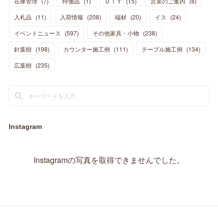
在庫管理
(
7
)
特価品
(
1
)
ＤＩＹ
(
15
)
営業のご案内
(
8
)
(
23
)
(
23
)
(
17
)
(
18
)
(
13
)
(
23
)
(
5
)
(
5
)
(
10
)
(
14
)
入札品
(
11
)
入荷情報
(
208
)
端材
(
20
)
イス
(
24
)
(
17
)
(
20
)
(
3
)
(
11
)
(
14
)
(
6
)
(
9
)
(
11
)
(
15
)
イベントニュース
(
597
)
その他家具・小物
(
238
)
(
12
)
(
17
)
(
18
)
針葉樹
(
12
(
198
)
)
カウンター施工例
(
111
)
テーブル施工例
(
134
)
(
11
)
(
13
)
(
13
)
(
9
)
広葉樹
(
235
)
(
15
)
(
19
)
(
16
)
(
13
)
(
10
)
(
16
)
(
11
)
(
13
)
(
14
)
(
14
)
(
13
)
(
13
)
(
20
)
(
4
)
(
15
)
(
8
)
(
18
)
(
16
)
Instagram
(
16
)
(
10
)
(
16
)
(
13
)
(
11
)
(
13
)
(
2
)
Instagramの写真を取得できませんでした。
(
9
)
(
1
)