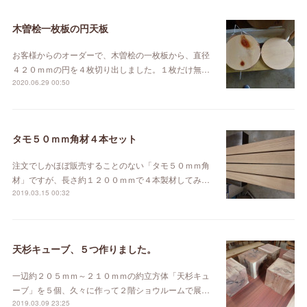
木曽桧一枚板の円天板
お客様からのオーダーで、木曽桧の一枚板から、直径
４２０ｍｍの円を４枚切り出しました。１枚だけ無…
2020.06.29 00:50
タモ５０ｍｍ角材４本セット
注文でしかほぼ販売することのない「タモ５０ｍｍ角
材」ですが、長さ約１２００ｍｍで４本製材してみ…
2019.03.15 00:32
天杉キューブ、５つ作りました。
一辺約２０５ｍｍ～２１０ｍｍの約立方体「天杉キュ
ーブ」を５個、久々に作って２階ショウルームで展…
2019.03.09 23:25