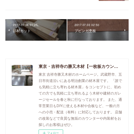
2017.07.06 01:25
2017.07.03 02:50
部材カット
ブビンガ杢板
東京・吉祥寺の勝又木材【一枚板カウンター】
東京 吉祥寺勝又木材のホームページ。武蔵野市、五
日市街道沿いにある明治創業の材木屋です。 「誰で
も気軽に立ち寄れる材木屋」をコンセプトに、初め
ての方でも気軽に立ち寄れるよう木材や建材のガレ
ージセールを春と秋に行なっております。 また、通
常営業日もDIYに使える木材や合板など、一般の方
への小売・配送（有料）に対応しております。 店舗
の改装などで良質な無垢のカウンターや内装材をお
探しのお客様はぜひ。
フォロー