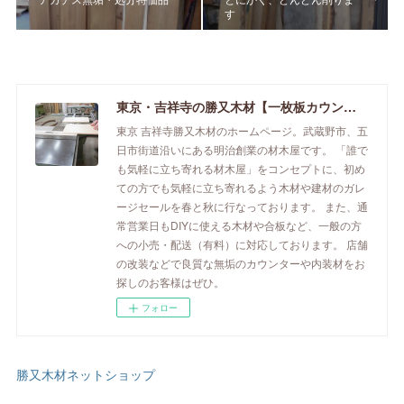
す
東京・吉祥寺の勝又木材【一枚板カウンター】
東京 吉祥寺勝又木材のホームページ。武蔵野市、五
日市街道沿いにある明治創業の材木屋です。 「誰で
も気軽に立ち寄れる材木屋」をコンセプトに、初め
ての方でも気軽に立ち寄れるよう木材や建材のガレ
ージセールを春と秋に行なっております。 また、通
常営業日もDIYに使える木材や合板など、一般の方
への小売・配送（有料）に対応しております。 店舗
の改装などで良質な無垢のカウンターや内装材をお
探しのお客様はぜひ。
フォロー
勝又木材ネットショップ