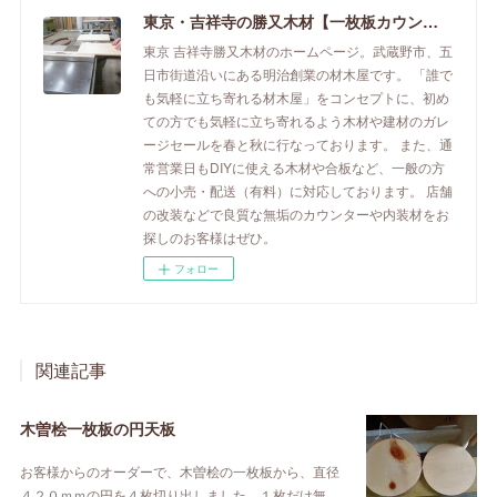
東京・吉祥寺の勝又木材【一枚板カウンター】
東京 吉祥寺勝又木材のホームページ。武蔵野市、五
日市街道沿いにある明治創業の材木屋です。 「誰で
も気軽に立ち寄れる材木屋」をコンセプトに、初め
ての方でも気軽に立ち寄れるよう木材や建材のガレ
ージセールを春と秋に行なっております。 また、通
常営業日もDIYに使える木材や合板など、一般の方
への小売・配送（有料）に対応しております。 店舗
の改装などで良質な無垢のカウンターや内装材をお
探しのお客様はぜひ。
フォロー
関連記事
木曽桧一枚板の円天板
お客様からのオーダーで、木曽桧の一枚板から、直径
４２０ｍｍの円を４枚切り出しました。１枚だけ無…