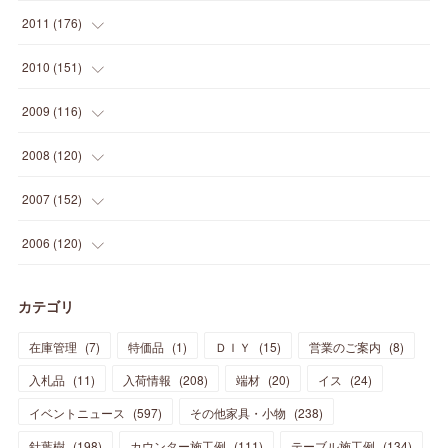
(
5
)
(
21
)
(
24
)
(
40
)
(
28
)
(
24
)
(
13
)
(
24
)
(
29
)
(
31
)
(
6
)
2011
(
176
)
(
14
)
(
21
)
(
18
)
(
37
)
(
35
)
(
21
)
(
18
)
(
20
)
(
20
)
(
27
)
(
13
)
2010
(
151
)
(
14
)
(
35
)
(
19
)
(
34
)
(
37
)
(
20
)
(
24
)
(
22
)
(
18
)
(
26
)
(
22
)
(
12
)
2009
(
116
)
(
23
)
(
30
)
(
27
)
(
26
)
(
46
)
(
41
)
(
24
)
(
10
)
(
12
)
(
15
)
(
15
)
(
6
)
2008
(
120
)
(
12
)
(
48
)
(
32
)
(
22
)
(
30
)
(
25
)
(
11
)
(
13
)
(
15
)
(
10
)
(
8
)
(
13
)
2007
(
152
)
(
21
)
(
33
)
(
20
)
(
29
)
(
44
)
(
11
)
(
14
)
(
12
)
(
9
)
(
8
)
(
13
)
(
9
)
2006
(
120
)
(
39
)
(
30
)
(
28
)
(
19
)
(
23
)
(
18
)
(
10
)
(
10
)
(
7
)
(
7
)
(
13
)
(
5
)
カテゴリ
(
11
)
(
44
)
(
14
)
(
31
)
(
28
)
(
15
)
(
12
)
(
7
)
(
8
)
(
11
)
(
14
)
在庫管理
(
7
)
特価品
(
1
)
ＤＩＹ
(
15
)
営業のご案内
(
8
)
(
23
)
(
23
)
(
17
)
(
18
)
(
13
)
(
23
)
(
5
)
(
5
)
(
10
)
(
14
)
入札品
(
11
)
入荷情報
(
208
)
端材
(
20
)
イス
(
24
)
(
17
)
(
20
)
(
3
)
(
11
)
(
14
)
(
6
)
(
9
)
(
11
)
(
15
)
イベントニュース
(
597
)
その他家具・小物
(
238
)
(
12
)
(
17
)
(
18
)
針葉樹
(
12
(
198
)
)
カウンター施工例
(
111
)
テーブル施工例
(
134
)
(
11
)