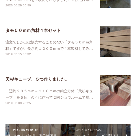
2020.06.29 00:50
タモ５０ｍｍ角材４本セット
注文でしかほぼ販売することのない「タモ５０ｍｍ角
材」ですが、長さ約１２００ｍｍで４本製材してみ…
2019.03.15 00:32
天杉キューブ、５つ作りました。
一辺約２０５ｍｍ～２１０ｍｍの約立方体「天杉キュ
ーブ」を５個、久々に作って２階ショウルームで展…
2019.03.09 23:25
2017.06.19 01:43
2017.06.14 02:45
アガチス無垢・処分特価品
とにかく、どんどん削りま