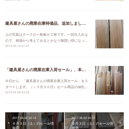
建具屋さんの廃業在庫特価品、追加しました。
上の写真はチークの一枚板が２枚です。一括仕入れな
ので、相場から考えてみるとかなり御買い得になっ…
2019.03.13 01:07
「建具屋さんの廃業在庫入荷セール」、本日スタート！
今日から、「建具屋さんの廃業在庫入荷セール」をス
タートします。（～３月３０日）セール商品の値札…
2019.03.08 23:38
2017.06.02 22:10
2017.06.02 00:21
６月３日（土）のセール情
６月３日（土）のセール情
報㉒
報⑱