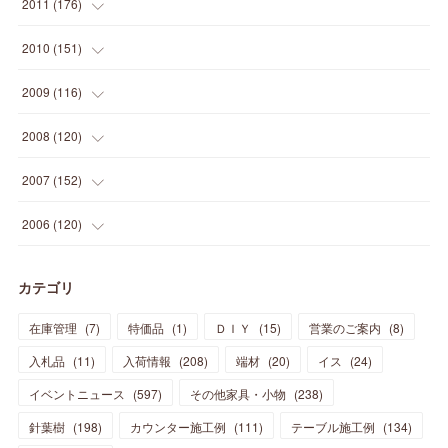
(
31
)
(
6
)
2011
(
176
)
(
14
)
(
21
)
(
18
)
(
37
)
(
35
)
(
21
)
(
18
)
(
20
)
(
20
)
(
27
)
(
13
)
2010
(
151
)
(
14
)
(
35
)
(
19
)
(
34
)
(
37
)
(
20
)
(
24
)
(
22
)
(
18
)
(
26
)
(
22
)
(
12
)
2009
(
116
)
(
23
)
(
30
)
(
27
)
(
26
)
(
46
)
(
41
)
(
24
)
(
10
)
(
12
)
(
15
)
(
15
)
(
6
)
2008
(
120
)
(
12
)
(
48
)
(
32
)
(
22
)
(
30
)
(
25
)
(
11
)
(
13
)
(
15
)
(
10
)
(
8
)
(
13
)
2007
(
152
)
(
21
)
(
33
)
(
20
)
(
29
)
(
44
)
(
11
)
(
14
)
(
12
)
(
9
)
(
8
)
(
13
)
(
9
)
2006
(
120
)
(
39
)
(
30
)
(
28
)
(
19
)
(
23
)
(
18
)
(
10
)
(
10
)
(
7
)
(
7
)
(
13
)
(
5
)
カテゴリ
(
11
)
(
44
)
(
14
)
(
31
)
(
28
)
(
15
)
(
12
)
(
7
)
(
8
)
(
11
)
(
14
)
在庫管理
(
7
)
特価品
(
1
)
ＤＩＹ
(
15
)
営業のご案内
(
8
)
(
23
)
(
23
)
(
17
)
(
18
)
(
13
)
(
23
)
(
5
)
(
5
)
(
10
)
(
14
)
入札品
(
11
)
入荷情報
(
208
)
端材
(
20
)
イス
(
24
)
(
17
)
(
20
)
(
3
)
(
11
)
(
14
)
(
6
)
(
9
)
(
11
)
(
15
)
イベントニュース
(
597
)
その他家具・小物
(
238
)
(
12
)
(
17
)
(
18
)
針葉樹
(
12
(
198
)
)
カウンター施工例
(
111
)
テーブル施工例
(
134
)
(
11
)
(
13
)
(
13
)
(
9
)