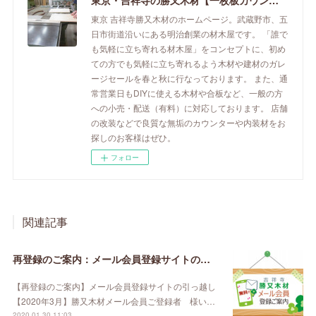
東京・吉祥寺の勝又木材【一枚板カウンター】
東京 吉祥寺勝又木材のホームページ。武蔵野市、五
日市街道沿いにある明治創業の材木屋です。 「誰で
も気軽に立ち寄れる材木屋」をコンセプトに、初め
ての方でも気軽に立ち寄れるよう木材や建材のガレ
ージセールを春と秋に行なっております。 また、通
常営業日もDIYに使える木材や合板など、一般の方
への小売・配送（有料）に対応しております。 店舗
の改装などで良質な無垢のカウンターや内装材をお
探しのお客様はぜひ。
フォロー
関連記事
再登録のご案内：メール会員登録サイトの引っ越し【2020年3月】
【再登録のご案内】メール会員登録サイトの引っ越し
【2020年3月】勝又木材メール会員ご登録者 様い…
2020.01.30 11:03