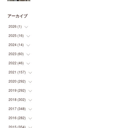
アーカイブ
2026
(
1
)
2025
(
16
(
1
)
)
2024
(
14
(
2
)
)
(
1
)
2023
(
60
(
1
)
)
(
1
)
(
2
)
2022
(
46
(
1
)
)
(
4
)
(
1
)
(
3
)
2021
(
157
(
2
)
)
(
2
)
(
7
)
(
5
)
(
1
)
2020
(
292
(
6
)
)
(
1
)
(
3
)
(
5
)
(
3
)
(
27
)
2019
(
292
(
14
)
)
(
5
)
(
4
)
(
4
)
(
14
)
(
35
)
2018
(
302
(
21
)
)
(
5
)
(
8
)
(
11
)
(
22
)
(
35
)
2017
(
348
(
18
)
)
(
6
)
(
2
)
(
7
)
(
22
)
(
37
)
(
29
)
2016
(
282
(
23
)
)
(
8
)
(
6
)
(
8
)
(
22
)
(
22
)
(
14
)
(
37
)
2015
(
354
(
18
)
)