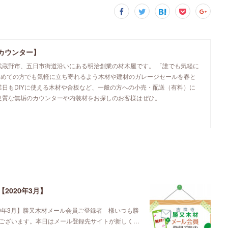
カウンター】
武蔵野市、五日市街道沿いにある明治創業の材木屋です。 「誰でも気軽に
初めての方でも気軽に立ち寄れるよう木材や建材のガレージセールを春と
業日もDIYに使える木材や合板など、一般の方への小売・配送（有料）に
良質な無垢のカウンターや内装材をお探しのお客様はぜひ。
2020年3月】
0年3月】勝又木材メール会員ご登録者 様いつも勝
ございます。本日はメール登録先サイトが新しく…