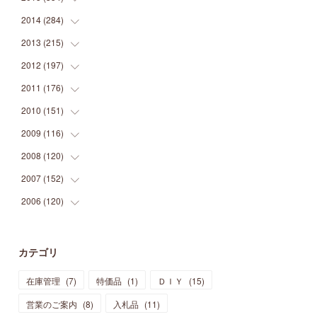
(
9
)
(
5
)
(
9
)
(
25
)
(
16
)
(
15
)
(
26
)
(
30
)
2014
(
284
(
15
)
)
(
12
)
(
5
)
(
12
)
(
25
)
(
22
)
(
12
)
(
20
)
(
28
)
(
45
)
2013
(
215
(
13
)
)
(
2
)
(
5
)
(
14
)
(
24
)
(
20
)
(
19
)
(
16
)
(
23
)
(
33
)
(
34
)
2012
(
197
(
11
)
)
(
5
)
(
21
)
(
24
)
(
40
)
(
28
)
(
24
)
(
13
)
(
24
)
(
29
)
(
31
)
2011
(
176
(
6
)
)
(
14
)
(
21
)
(
18
)
(
37
)
(
35
)
(
21
)
(
18
)
(
20
)
(
20
)
(
27
)
2010
(
151
(
13
)
)
(
14
)
(
35
)
(
19
)
(
34
)
(
37
)
(
20
)
(
24
)
(
22
)
(
18
)
(
26
)
(
22
)
2009
(
116
(
12
)
)
(
23
)
(
30
)
(
27
)
(
26
)
(
46
)
(
41
)
(
24
)
(
10
)
(
12
)
(
15
)
(
15
)
2008
(
120
(
6
)
)
(
12
)
(
48
)
(
32
)
(
22
)
(
30
)
(
25
)
(
11
)
(
13
)
(
15
)
(
10
)
(
8
)
2007
(
152
(
13
)
)
(
21
)
(
33
)
(
20
)
(
29
)
(
44
)
(
11
)
(
14
)
(
12
)
(
9
)
(
8
)
(
13
)
2006
(
120
(
9
)
)
(
39
)
(
30
)
(
28
)
(
19
)
(
23
)
(
18
)
(
10
)
(
10
)
(
7
)
(
7
)
(
13
)
(
5
)
(
11
)
(
44
)
(
14
)
(
31
)
(
28
)
(
15
)
(
12
)
(
7
)
(
8
)
(
11
)
(
14
)
カテゴリ
(
23
)
(
23
)
(
17
)
(
18
)
(
13
)
(
23
)
(
5
)
(
5
)
(
10
)
(
14
)
在庫管理
(
7
)
特価品
(
1
)
ＤＩＹ
(
15
)
(
17
)
(
20
)
(
3
)
(
11
)
(
14
)
(
6
)
(
9
)
(
11
)
(
15
)
営業のご案内
(
8
)
入札品
(
11
)
(
12
)
(
17
)
(
18
)
(
12
)
(
11
)
(
13
)
(
13
)
(
9
)