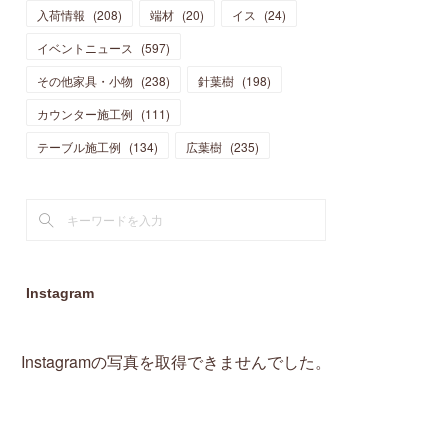
入荷情報
(
208
)
端材
(
20
)
イス
(
24
)
(
15
)
(
19
)
(
16
)
(
13
)
(
10
)
(
16
)
(
11
)
イベントニュース
(
597
)
(
13
)
(
14
)
(
14
)
(
13
)
(
13
)
(
20
)
その他家具・小物
(
4
)
(
238
)
針葉樹
(
198
)
(
15
)
(
8
)
(
18
)
(
16
)
(
16
)
カウンター施工例
(
10
)
(
111
)
(
16
)
(
13
)
(
11
)
(
13
)
テーブル施工例
(
2
)
(
134
)
広葉樹
(
235
)
(
9
)
(
1
)
Instagram
Instagramの写真を取得できませんでした。