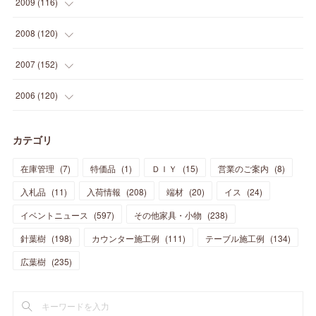
(
12
)
2009
(
116
)
(
23
)
(
30
)
(
27
)
(
26
)
(
46
)
(
41
)
(
24
)
(
10
)
(
12
)
(
15
)
(
15
)
(
6
)
2008
(
120
)
(
12
)
(
48
)
(
32
)
(
22
)
(
30
)
(
25
)
(
11
)
(
13
)
(
15
)
(
10
)
(
8
)
(
13
)
2007
(
152
)
(
21
)
(
33
)
(
20
)
(
29
)
(
44
)
(
11
)
(
14
)
(
12
)
(
9
)
(
8
)
(
13
)
(
9
)
2006
(
120
)
(
39
)
(
30
)
(
28
)
(
19
)
(
23
)
(
18
)
(
10
)
(
10
)
(
7
)
(
7
)
(
13
)
(
5
)
カテゴリ
(
11
)
(
44
)
(
14
)
(
31
)
(
28
)
(
15
)
(
12
)
(
7
)
(
8
)
(
11
)
(
14
)
在庫管理
(
7
)
特価品
(
1
)
ＤＩＹ
(
15
)
営業のご案内
(
8
)
(
23
)
(
23
)
(
17
)
(
18
)
(
13
)
(
23
)
(
5
)
(
5
)
(
10
)
(
14
)
入札品
(
11
)
入荷情報
(
208
)
端材
(
20
)
イス
(
24
)
(
17
)
(
20
)
(
3
)
(
11
)
(
14
)
(
6
)
(
9
)
(
11
)
(
15
)
イベントニュース
(
597
)
その他家具・小物
(
238
)
(
12
)
(
17
)
(
18
)
針葉樹
(
12
(
198
)
)
カウンター施工例
(
111
)
テーブル施工例
(
134
)
(
11
)
(
13
)
(
13
)
(
9
)
広葉樹
(
235
)
(
15
)
(
19
)
(
16
)
(
13
)
(
10
)
(
16
)
(
11
)
(
13
)
(
14
)
(
14
)
(
13
)
(
13
)
(
20
)