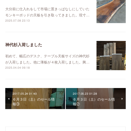
大分前に仕入れをして市場に置きっぱなしにしていた
モンキーポッドの天板を引き取ってきました。現寸…
2025.07.08 23:13
神代杉入荷しました
初めて、幅広のデスク、テーブル天板サイズの神代杉
が入荷しました。他に薄板が４枚入荷しました。興…
2025.04.04 09:18
2017.05.24 01:40
2017.05.23 01:28
６月３日（土）のセール情
６月３日（土）のセール情
報③
報②