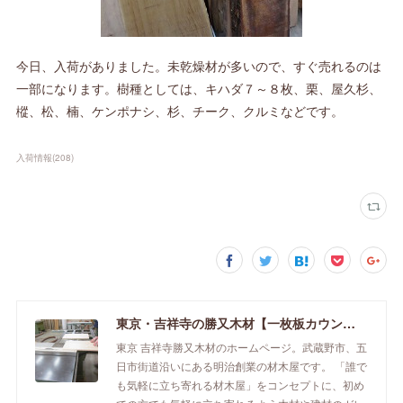
今日、入荷がありました。未乾燥材が多いので、すぐ売れるのは
一部になります。樹種としては、キハダ７～８枚、栗、屋久杉、
樅、松、楠、ケンポナシ、杉、チーク、クルミなどです。
入荷情報
(
208
)
東京・吉祥寺の勝又木材【一枚板カウンター】
東京 吉祥寺勝又木材のホームページ。武蔵野市、五
日市街道沿いにある明治創業の材木屋です。 「誰で
も気軽に立ち寄れる材木屋」をコンセプトに、初め