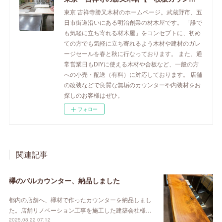
東京 吉祥寺勝又木材のホームページ。武蔵野市、五
日市街道沿いにある明治創業の材木屋です。 「誰で
も気軽に立ち寄れる材木屋」をコンセプトに、初め
ての方でも気軽に立ち寄れるよう木材や建材のガレ
ージセールを春と秋に行なっております。 また、通
常営業日もDIYに使える木材や合板など、一般の方
への小売・配送（有料）に対応しております。 店舗
の改装などで良質な無垢のカウンターや内装材をお
探しのお客様はぜひ。
フォロー
関連記事
欅のバルカウンター、納品しました
都内の店舗へ、欅材で作ったカウンターを納品しまし
た。店舗リノベーション工事を施工した建築会社様…
2025.08.22 07:12