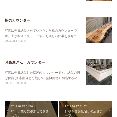
栃のカウンター
写真は先日納品させていただいた栃のカウンターで
す。杢が本当に良く、こちらも楽しい仕事をさせて…
2025.03.17 23:14
お鮨屋さん カウンター
写真は先日納品した鮨屋のカウンターです。納品の際
は付台とL字部分と分割して（計4部材）納品するの…
2024.01.29 23:18
2017.04.20 01:14
2017.04.17 21:07
昨日、競りに参加してきま
けやき無垢板貼りの店舗テ
した。
ーブル