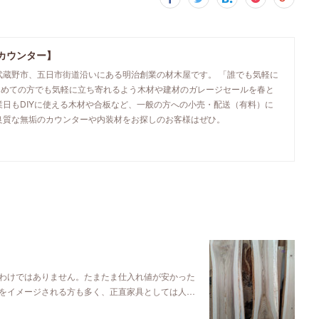
カウンター】
武蔵野市、五日市街道沿いにある明治創業の材木屋です。 「誰でも気軽に
初めての方でも気軽に立ち寄れるよう木材や建材のガレージセールを春と
業日もDIYに使える木材や合板など、一般の方への小売・配送（有料）に
良質な無垢のカウンターや内装材をお探しのお客様はぜひ。
わけではありません。たまたま仕入れ値が安かった
をイメージされる方も多く、正直家具としては人…