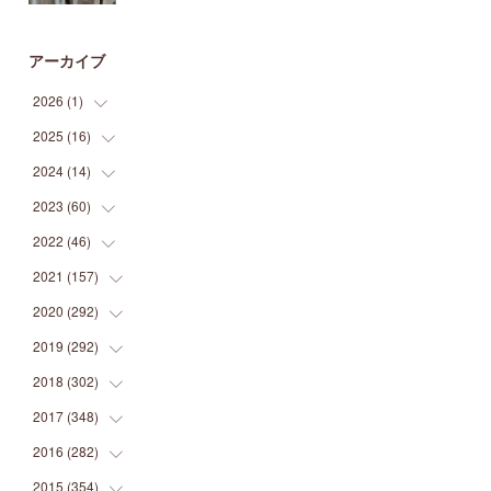
アーカイブ
2026
(
1
)
2025
(
16
(
1
)
)
2024
(
14
(
2
)
)
(
1
)
2023
(
60
(
1
)
)
(
1
)
(
2
)
2022
(
46
(
1
)
)
(
4
)
(
1
)
(
3
)
2021
(
157
(
2
)
)
(
2
)
(
7
)
(
5
)
(
1
)
2020
(
292
(
6
)
)
(
1
)
(
3
)
(
5
)
(
3
)
(
27
)
2019
(
292
(
14
)
)
(
5
)
(
4
)
(
4
)
(
14
)
(
35
)
2018
(
302
(
21
)
)
(
5
)
(
8
)
(
11
)
(
22
)
(
35
)
2017
(
348
(
18
)
)
(
6
)
(
2
)
(
7
)
(
22
)
(
37
)
(
29
)
2016
(
282
(
23
)
)
(
8
)
(
6
)
(
8
)
(
22
)
(
22
)
(
14
)
(
37
)
2015
(
354
(
18
)
)