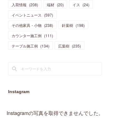
入荷情報
(
208
)
端材
(
20
)
イス
(
24
)
(
15
)
(
19
)
(
16
)
(
13
)
(
10
)
(
16
)
(
11
)
イベントニュース
(
597
)
(
13
)
(
14
)
(
14
)
(
13
)
(
13
)
(
20
)
その他家具・小物
(
4
)
(
238
)
針葉樹
(
198
)
(
15
)
(
8
)
(
18
)
(
16
)
(
16
)
カウンター施工例
(
10
)
(
111
)
(
16
)
(
13
)
(
11
)
(
13
)
テーブル施工例
(
2
)
(
134
)
広葉樹
(
235
)
(
9
)
(
1
)
Instagram
Instagramの写真を取得できませんでした。