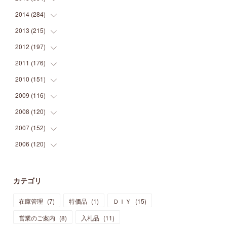
(
9
)
(
5
)
(
9
)
(
25
)
(
16
)
(
15
)
(
26
)
(
30
)
2014
(
284
(
15
)
)
(
12
)
(
5
)
(
12
)
(
25
)
(
22
)
(
12
)
(
20
)
(
28
)
(
45
)
2013
(
215
(
13
)
)
(
2
)
(
5
)
(
14
)
(
24
)
(
20
)
(
19
)
(
16
)
(
23
)
(
33
)
(
34
)
2012
(
197
(
11
)
)
(
5
)
(
21
)
(
24
)
(
40
)
(
28
)
(
24
)
(
13
)
(
24
)
(
29
)
(
31
)
2011
(
176
(
6
)
)
(
14
)
(
21
)
(
18
)
(
37
)
(
35
)
(
21
)
(
18
)
(
20
)
(
20
)
(
27
)
2010
(
151
(
13
)
)
(
14
)
(
35
)
(
19
)
(
34
)
(
37
)
(
20
)
(
24
)
(
22
)
(
18
)
(
26
)
(
22
)
2009
(
116
(
12
)
)
(
23
)
(
30
)
(
27
)
(
26
)
(
46
)
(
41
)
(
24
)
(
10
)
(
12
)
(
15
)
(
15
)
2008
(
120
(
6
)
)
(
12
)
(
48
)
(
32
)
(
22
)
(
30
)
(
25
)
(
11
)
(
13
)
(
15
)
(
10
)
(
8
)
2007
(
152
(
13
)
)
(
21
)
(
33
)
(
20
)
(
29
)
(
44
)
(
11
)
(
14
)
(
12
)
(
9
)
(
8
)
(
13
)
2006
(
120
(
9
)
)
(
39
)
(
30
)
(
28
)
(
19
)
(
23
)
(
18
)
(
10
)
(
10
)
(
7
)
(
7
)
(
13
)
(
5
)
(
11
)
(
44
)
(
14
)
(
31
)
(
28
)
(
15
)
(
12
)
(
7
)
(
8
)
(
11
)
(
14
)
カテゴリ
(
23
)
(
23
)
(
17
)
(
18
)
(
13
)
(
23
)
(
5
)
(
5
)
(
10
)
(
14
)
在庫管理
(
7
)
特価品
(
1
)
ＤＩＹ
(
15
)
(
17
)
(
20
)
(
3
)
(
11
)
(
14
)
(
6
)
(
9
)
(
11
)
(
15
)
営業のご案内
(
8
)
入札品
(
11
)
(
12
)
(
17
)
(
18
)
(
12
)
(
11
)
(
13
)
(
13
)
(
9
)