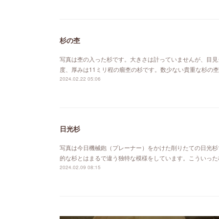
杉の杢
写真は杢の入った杉です。大きさは計っていませんが、目見当で
度、厚みは11ミリ程の瘤杢の杉です。数少ない貴重な杉の杢
2024.02.22 05:06
日光杉
写真は今日機械鉋（プレーナー）をかけた削りたての日光杉
的な杉とはまるで違う独特な模様をしています。こういった
2024.02.09 08:15