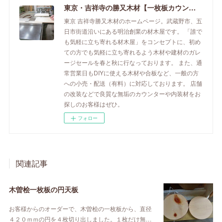
東京・吉祥寺の勝又木材【一枚板カウンター】
東京 吉祥寺勝又木材のホームページ。武蔵野市、五
日市街道沿いにある明治創業の材木屋です。 「誰で
も気軽に立ち寄れる材木屋」をコンセプトに、初め
ての方でも気軽に立ち寄れるよう木材や建材のガレ
ージセールを春と秋に行なっております。 また、通
常営業日もDIYに使える木材や合板など、一般の方
への小売・配送（有料）に対応しております。 店舗
の改装などで良質な無垢のカウンターや内装材をお
探しのお客様はぜひ。
フォロー
関連記事
木曽桧一枚板の円天板
お客様からのオーダーで、木曽桧の一枚板から、直径
４２０ｍｍの円を４枚切り出しました。１枚だけ無…