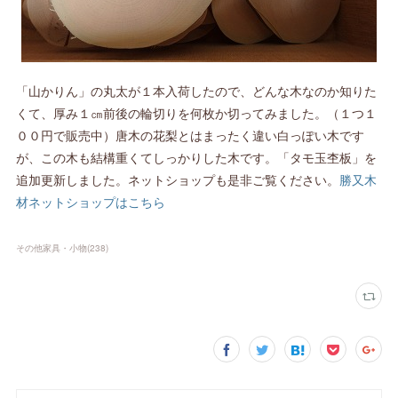
「山かりん」の丸太が１本入荷したので、どんな木なのか知りた
くて、厚み１㎝前後の輪切りを何枚か切ってみました。（１つ１
００円で販売中）唐木の花梨とはまったく違い白っぽい木です
が、この木も結構重くてしっかりした木です。「タモ玉杢板」を
追加更新しました。ネットショップも是非ご覧ください。
勝又木
材ネットショップはこちら
その他家具・小物
(
238
)