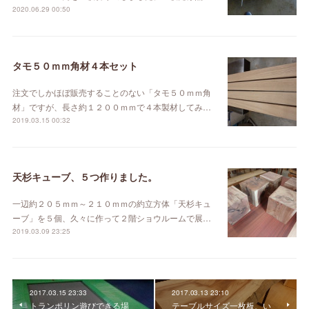
2020.06.29 00:50
タモ５０ｍｍ角材４本セット
注文でしかほぼ販売することのない「タモ５０ｍｍ角
材」ですが、長さ約１２００ｍｍで４本製材してみ…
2019.03.15 00:32
天杉キューブ、５つ作りました。
一辺約２０５ｍｍ～２１０ｍｍの約立方体「天杉キュ
ーブ」を５個、久々に作って２階ショウルームで展…
2019.03.09 23:25
2017.03.15 23:33
2017.03.13 23:10
トランポリン遊びできる場
テーブルサイズ一枚板、い