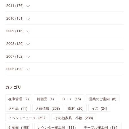
(
24
)
(
40
)
(
28
)
(
24
)
(
13
)
(
24
)
(
29
)
(
31
)
(
6
)
2011
(
176
)
(
14
)
(
21
)
(
18
)
(
37
)
(
35
)
(
21
)
(
18
)
(
20
)
(
20
)
(
27
)
(
13
)
2010
(
151
)
(
14
)
(
35
)
(
19
)
(
34
)
(
37
)
(
20
)
(
24
)
(
22
)
(
18
)
(
26
)
(
22
)
(
12
)
2009
(
116
)
(
23
)
(
30
)
(
27
)
(
26
)
(
46
)
(
41
)
(
24
)
(
10
)
(
12
)
(
15
)
(
15
)
(
6
)
2008
(
120
)
(
12
)
(
48
)
(
32
)
(
22
)
(
30
)
(
25
)
(
11
)
(
13
)
(
15
)
(
10
)
(
8
)
(
13
)
2007
(
152
)
(
21
)
(
33
)
(
20
)
(
29
)
(
44
)
(
11
)
(
14
)
(
12
)
(
9
)
(
8
)
(
13
)
(
9
)
2006
(
120
)
(
39
)
(
30
)
(
28
)
(
19
)
(
23
)
(
18
)
(
10
)
(
10
)
(
7
)
(
7
)
(
13
)
(
5
)
カテゴリ
(
11
)
(
44
)
(
14
)
(
31
)
(
28
)
(
15
)
(
12
)
(
7
)
(
8
)
(
11
)
(
14
)
在庫管理
(
7
)
特価品
(
1
)
ＤＩＹ
(
15
)
営業のご案内
(
8
)
(
23
)
(
23
)
(
17
)
(
18
)
(
13
)
(
23
)
(
5
)
(
5
)
(
10
)
(
14
)
入札品
(
11
)
入荷情報
(
208
)
端材
(
20
)
イス
(
24
)
(
17
)
(
20
)
(
3
)
(
11
)
(
14
)
(
6
)
(
9
)
(
11
)
(
15
)
イベントニュース
(
597
)
その他家具・小物
(
238
)
(
12
)
(
17
)
(
18
)
針葉樹
(
12
(
198
)
)
カウンター施工例
(
111
)
テーブル施工例
(
134
)
(
11
)
(
13
)
(
13
)