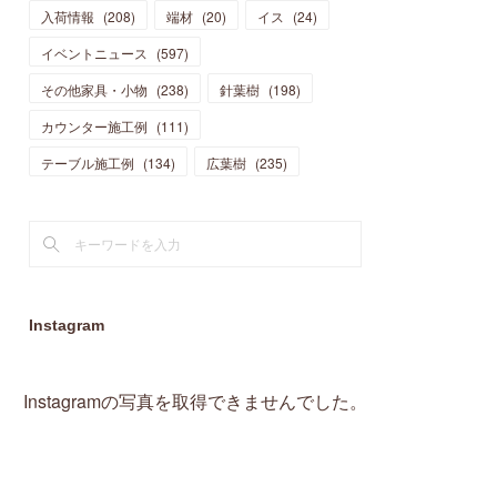
入荷情報
(
208
)
端材
(
20
)
イス
(
24
)
(
15
)
(
19
)
(
16
)
(
13
)
(
10
)
(
16
)
(
11
)
イベントニュース
(
597
)
(
13
)
(
14
)
(
14
)
(
13
)
(
13
)
(
20
)
その他家具・小物
(
4
)
(
238
)
針葉樹
(
198
)
(
15
)
(
8
)
(
18
)
(
16
)
(
16
)
カウンター施工例
(
10
)
(
111
)
(
16
)
(
13
)
(
11
)
(
13
)
テーブル施工例
(
2
)
(
134
)
広葉樹
(
235
)
(
9
)
(
1
)
Instagram
Instagramの写真を取得できませんでした。