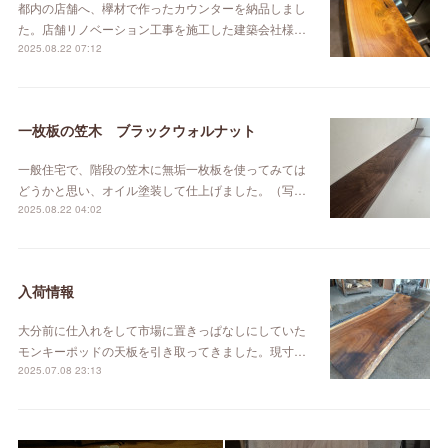
都内の店舗へ、欅材で作ったカウンターを納品しまし
た。店舗リノベーション工事を施工した建築会社様…
2025.08.22 07:12
一枚板の笠木 ブラックウォルナット
一般住宅で、階段の笠木に無垢一枚板を使ってみては
どうかと思い、オイル塗装して仕上げました。（写…
2025.08.22 04:02
入荷情報
大分前に仕入れをして市場に置きっぱなしにしていた
モンキーポッドの天板を引き取ってきました。現寸…
2025.07.08 23:13