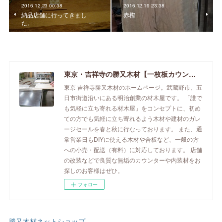
2016.12.23 00:38
2016.12.19 23:38
納品店舗に行ってきまし
赤樫
た。
東京・吉祥寺の勝又木材【一枚板カウンター】
東京 吉祥寺勝又木材のホームページ。武蔵野市、五
日市街道沿いにある明治創業の材木屋です。 「誰で
も気軽に立ち寄れる材木屋」をコンセプトに、初め
ての方でも気軽に立ち寄れるよう木材や建材のガレ
ージセールを春と秋に行なっております。 また、通
常営業日もDIYに使える木材や合板など、一般の方
への小売・配送（有料）に対応しております。 店舗
の改装などで良質な無垢のカウンターや内装材をお
探しのお客様はぜひ。
フォロー
勝又木材ネットショップ