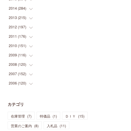
(
9
)
(
5
)
(
9
)
(
25
)
(
16
)
(
15
)
(
26
)
(
30
)
2014
(
284
(
15
)
)
(
12
)
(
5
)
(
12
)
(
25
)
(
22
)
(
12
)
(
20
)
(
28
)
(
45
)
2013
(
215
(
13
)
)
(
2
)
(
5
)
(
14
)
(
24
)
(
20
)
(
19
)
(
16
)
(
23
)
(
33
)
(
34
)
2012
(
197
(
11
)
)
(
5
)
(
21
)
(
24
)
(
40
)
(
28
)
(
24
)
(
13
)
(
24
)
(
29
)
(
31
)
2011
(
176
(
6
)
)
(
14
)
(
21
)
(
18
)
(
37
)
(
35
)
(
21
)
(
18
)
(
20
)
(
20
)
(
27
)
2010
(
151
(
13
)
)
(
14
)
(
35
)
(
19
)
(
34
)
(
37
)
(
20
)
(
24
)
(
22
)
(
18
)
(
26
)
(
22
)
2009
(
116
(
12
)
)
(
23
)
(
30
)
(
27
)
(
26
)
(
46
)
(
41
)
(
24
)
(
10
)
(
12
)
(
15
)
(
15
)
2008
(
120
(
6
)
)
(
12
)
(
48
)
(
32
)
(
22
)
(
30
)
(
25
)
(
11
)
(
13
)
(
15
)
(
10
)
(
8
)
2007
(
152
(
13
)
)
(
21
)
(
33
)
(
20
)
(
29
)
(
44
)
(
11
)
(
14
)
(
12
)
(
9
)
(
8
)
(
13
)
2006
(
120
(
9
)
)
(
39
)
(
30
)
(
28
)
(
19
)
(
23
)
(
18
)
(
10
)
(
10
)
(
7
)
(
7
)
(
13
)
(
5
)
(
11
)
(
44
)
(
14
)
(
31
)
(
28
)
(
15
)
(
12
)
(
7
)
(
8
)
(
11
)
(
14
)
カテゴリ
(
23
)
(
23
)
(
17
)
(
18
)
(
13
)
(
23
)
(
5
)
(
5
)
(
10
)
(
14
)
在庫管理
(
7
)
特価品
(
1
)
ＤＩＹ
(
15
)
(
17
)
(
20
)
(
3
)
(
11
)
(
14
)
(
6
)
(
9
)
(
11
)
(
15
)
営業のご案内
(
8
)
入札品
(
11
)
(
12
)
(
17
)
(
18
)
(
12
)
(
11
)
(
13
)
(
13
)
(
9
)