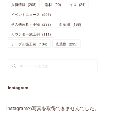
入荷情報
(
208
)
端材
(
20
)
イス
(
24
)
(
15
)
(
19
)
(
16
)
(
13
)
(
10
)
(
16
)
(
11
)
イベントニュース
(
597
)
(
13
)
(
14
)
(
14
)
(
13
)
(
13
)
(
20
)
その他家具・小物
(
4
)
(
238
)
針葉樹
(
198
)
(
15
)
(
8
)
(
18
)
(
16
)
(
16
)
カウンター施工例
(
10
)
(
111
)
(
16
)
(
13
)
(
11
)
(
13
)
テーブル施工例
(
2
)
(
134
)
広葉樹
(
235
)
(
9
)
(
1
)
Instagram
Instagramの写真を取得できませんでした。