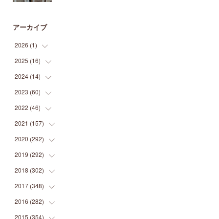
アーカイブ
2026
(
1
)
2025
(
16
(
1
)
)
2024
(
14
(
2
)
)
(
1
)
2023
(
60
(
1
)
)
(
1
)
(
2
)
2022
(
46
(
1
)
)
(
4
)
(
1
)
(
3
)
2021
(
157
(
2
)
)
(
2
)
(
7
)
(
5
)
(
1
)
2020
(
292
(
6
)
)
(
1
)
(
3
)
(
5
)
(
3
)
(
27
)
2019
(
292
(
14
)
)
(
5
)
(
4
)
(
4
)
(
14
)
(
35
)
2018
(
302
(
21
)
)
(
5
)
(
8
)
(
11
)
(
22
)
(
35
)
2017
(
348
(
18
)
)
(
6
)
(
2
)
(
7
)
(
22
)
(
37
)
(
29
)
2016
(
282
(
23
)
)
(
8
)
(
6
)
(
8
)
(
22
)
(
22
)
(
14
)
(
37
)
2015
(
354
(
18
)
)