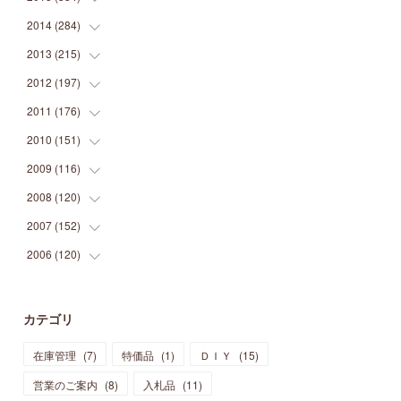
(
9
)
(
5
)
(
9
)
(
25
)
(
16
)
(
15
)
(
26
)
(
30
)
2014
(
284
(
15
)
)
(
12
)
(
5
)
(
12
)
(
25
)
(
22
)
(
12
)
(
20
)
(
28
)
(
45
)
2013
(
215
(
13
)
)
(
2
)
(
5
)
(
14
)
(
24
)
(
20
)
(
19
)
(
16
)
(
23
)
(
33
)
(
34
)
2012
(
197
(
11
)
)
(
5
)
(
21
)
(
24
)
(
40
)
(
28
)
(
24
)
(
13
)
(
24
)
(
29
)
(
31
)
2011
(
176
(
6
)
)
(
14
)
(
21
)
(
18
)
(
37
)
(
35
)
(
21
)
(
18
)
(
20
)
(
20
)
(
27
)
2010
(
151
(
13
)
)
(
14
)
(
35
)
(
19
)
(
34
)
(
37
)
(
20
)
(
24
)
(
22
)
(
18
)
(
26
)
(
22
)
2009
(
116
(
12
)
)
(
23
)
(
30
)
(
27
)
(
26
)
(
46
)
(
41
)
(
24
)
(
10
)
(
12
)
(
15
)
(
15
)
2008
(
120
(
6
)
)
(
12
)
(
48
)
(
32
)
(
22
)
(
30
)
(
25
)
(
11
)
(
13
)
(
15
)
(
10
)
(
8
)
2007
(
152
(
13
)
)
(
21
)
(
33
)
(
20
)
(
29
)
(
44
)
(
11
)
(
14
)
(
12
)
(
9
)
(
8
)
(
13
)
2006
(
120
(
9
)
)
(
39
)
(
30
)
(
28
)
(
19
)
(
23
)
(
18
)
(
10
)
(
10
)
(
7
)
(
7
)
(
13
)
(
5
)
(
11
)
(
44
)
(
14
)
(
31
)
(
28
)
(
15
)
(
12
)
(
7
)
(
8
)
(
11
)
(
14
)
カテゴリ
(
23
)
(
23
)
(
17
)
(
18
)
(
13
)
(
23
)
(
5
)
(
5
)
(
10
)
(
14
)
在庫管理
(
7
)
特価品
(
1
)
ＤＩＹ
(
15
)
(
17
)
(
20
)
(
3
)
(
11
)
(
14
)
(
6
)
(
9
)
(
11
)
(
15
)
営業のご案内
(
8
)
入札品
(
11
)
(
12
)
(
17
)
(
18
)
(
12
)
(
11
)
(
13
)
(
13
)
(
9
)