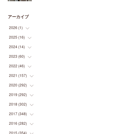
アーカイブ
2026
(
1
)
2025
(
16
(
1
)
)
2024
(
14
(
2
)
)
(
1
)
2023
(
60
(
1
)
)
(
1
)
(
2
)
2022
(
46
(
1
)
)
(
4
)
(
1
)
(
3
)
2021
(
157
(
2
)
)
(
2
)
(
7
)
(
5
)
(
1
)
2020
(
292
(
6
)
)
(
1
)
(
3
)
(
5
)
(
3
)
(
27
)
2019
(
292
(
14
)
)
(
5
)
(
4
)
(
4
)
(
14
)
(
35
)
2018
(
302
(
21
)
)
(
5
)
(
8
)
(
11
)
(
22
)
(
35
)
2017
(
348
(
18
)
)
(
6
)
(
2
)
(
7
)
(
22
)
(
37
)
(
29
)
2016
(
282
(
23
)
)
(
8
)
(
6
)
(
8
)
(
22
)
(
22
)
(
14
)
(
37
)
2015
(
354
(
18
)
)