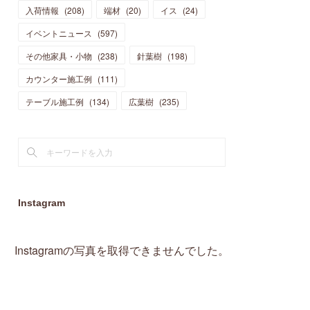
入荷情報
(
208
)
端材
(
20
)
イス
(
24
)
(
15
)
(
19
)
(
16
)
(
13
)
(
10
)
(
16
)
(
11
)
イベントニュース
(
597
)
(
13
)
(
14
)
(
14
)
(
13
)
(
13
)
(
20
)
その他家具・小物
(
4
)
(
238
)
針葉樹
(
198
)
(
15
)
(
8
)
(
18
)
(
16
)
(
16
)
カウンター施工例
(
10
)
(
111
)
(
16
)
(
13
)
(
11
)
(
13
)
テーブル施工例
(
2
)
(
134
)
広葉樹
(
235
)
(
9
)
(
1
)
Instagram
Instagramの写真を取得できませんでした。