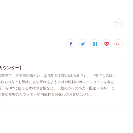
カウンター】
武蔵野市、五日市街道沿いにある明治創業の材木屋です。 「誰でも気軽に
初めての方でも気軽に立ち寄れるよう木材や建材のガレージセールを春と
業日もDIYに使える木材や合板など、一般の方への小売・配送（有料）に
良質な無垢のカウンターや内装材をお探しのお客様はぜひ。