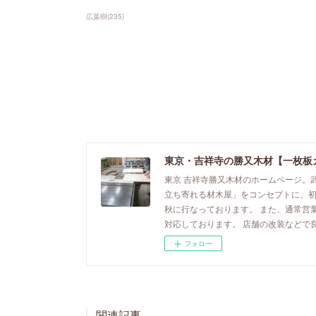
広葉樹
(
235
)
東京・吉祥寺の勝又木材【一枚板
東京 吉祥寺勝又木材のホームページ。
立ち寄れる材木屋」をコンセプトに、
秋に行なっております。 また、通常営
対応しております。 店舗の改装などで
フォロー
関連記事