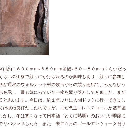
ズは約１６００ｍｍ×８５０ｍｍ前後×６０～８０ｍｍくらいだっ
くらいの価格で競りにかけられるのか興味もあり、競りに参加し
格が通常のウォルナット材の数倍からの競り開始で、みんなびっ
志を示し、最も気にっていた一枚を競り落としてきました。まだ
ると思います。今日は、約１年ぶりに人間ドックに行ってきまし
ては概ね良好だったのですが、まだ悪玉コレステロールが基準値
しかし、冬は寒くなって日本酒（とくに熱燗）のおいしい季節に
でリバウンドしたら、また、来年５月のゴールデンウィーク明け