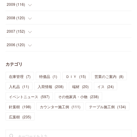
(
20
)
(
24
)
(
22
)
(
18
)
(
26
)
(
22
)
(
12
)
2009
(
116
)
(
23
)
(
30
)
(
27
)
(
26
)
(
46
)
(
41
)
(
24
)
(
10
)
(
12
)
(
15
)
(
15
)
(
6
)
2008
(
120
)
(
12
)
(
48
)
(
32
)
(
22
)
(
30
)
(
25
)
(
11
)
(
13
)
(
15
)
(
10
)
(
8
)
(
13
)
2007
(
152
)
(
21
)
(
33
)
(
20
)
(
29
)
(
44
)
(
11
)
(
14
)
(
12
)
(
9
)
(
8
)
(
13
)
(
9
)
2006
(
120
)
(
39
)
(
30
)
(
28
)
(
19
)
(
23
)
(
18
)
(
10
)
(
10
)
(
7
)
(
7
)
(
13
)
(
5
)
カテゴリ
(
11
)
(
44
)
(
14
)
(
31
)
(
28
)
(
15
)
(
12
)
(
7
)
(
8
)
(
11
)
(
14
)
在庫管理
(
7
)
特価品
(
1
)
ＤＩＹ
(
15
)
営業のご案内
(
8
)
(
23
)
(
23
)
(
17
)
(
18
)
(
13
)
(
23
)
(
5
)
(
5
)
(
10
)
(
14
)
入札品
(
11
)
入荷情報
(
208
)
端材
(
20
)
イス
(
24
)
(
17
)
(
20
)
(
3
)
(
11
)
(
14
)
(
6
)
(
9
)
(
11
)
(
15
)
イベントニュース
(
597
)
その他家具・小物
(
238
)
(
12
)
(
17
)
(
18
)
針葉樹
(
12
(
198
)
)
カウンター施工例
(
111
)
テーブル施工例
(
134
)
(
11
)
(
13
)
(
13
)
(
9
)
広葉樹
(
235
)
(
15
)
(
19
)
(
16
)
(
13
)
(
10
)
(
16
)
(
11
)
(
13
)
(
14
)
(
14
)
(
13
)
(
13
)
(
20
)