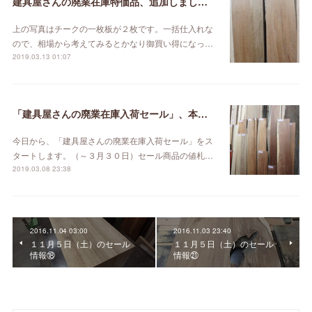
建具屋さんの廃業在庫特価品、追加しました。
上の写真はチークの一枚板が２枚です。一括仕入れな
ので、相場から考えてみるとかなり御買い得になっ…
2019.03.13 01:07
「建具屋さんの廃業在庫入荷セール」、本日スタート！
今日から、「建具屋さんの廃業在庫入荷セール」をス
タートします。（～３月３０日）セール商品の値札…
2019.03.08 23:38
2016.11.04 03:00
2016.11.03 23:40
１１月５日（土）のセール
１１月５日（土）のセール
情報⑱
情報㉑