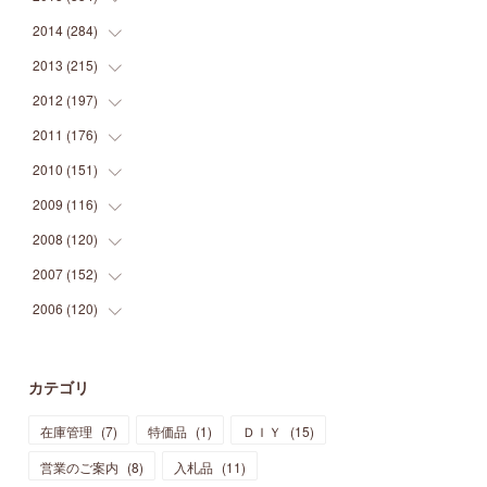
(
9
)
(
5
)
(
9
)
(
25
)
(
16
)
(
15
)
(
26
)
(
30
)
2014
(
284
(
15
)
)
(
12
)
(
5
)
(
12
)
(
25
)
(
22
)
(
12
)
(
20
)
(
28
)
(
45
)
2013
(
215
(
13
)
)
(
2
)
(
5
)
(
14
)
(
24
)
(
20
)
(
19
)
(
16
)
(
23
)
(
33
)
(
34
)
2012
(
197
(
11
)
)
(
5
)
(
21
)
(
24
)
(
40
)
(
28
)
(
24
)
(
13
)
(
24
)
(
29
)
(
31
)
2011
(
176
(
6
)
)
(
14
)
(
21
)
(
18
)
(
37
)
(
35
)
(
21
)
(
18
)
(
20
)
(
20
)
(
27
)
2010
(
151
(
13
)
)
(
14
)
(
35
)
(
19
)
(
34
)
(
37
)
(
20
)
(
24
)
(
22
)
(
18
)
(
26
)
(
22
)
2009
(
116
(
12
)
)
(
23
)
(
30
)
(
27
)
(
26
)
(
46
)
(
41
)
(
24
)
(
10
)
(
12
)
(
15
)
(
15
)
2008
(
120
(
6
)
)
(
12
)
(
48
)
(
32
)
(
22
)
(
30
)
(
25
)
(
11
)
(
13
)
(
15
)
(
10
)
(
8
)
2007
(
152
(
13
)
)
(
21
)
(
33
)
(
20
)
(
29
)
(
44
)
(
11
)
(
14
)
(
12
)
(
9
)
(
8
)
(
13
)
2006
(
120
(
9
)
)
(
39
)
(
30
)
(
28
)
(
19
)
(
23
)
(
18
)
(
10
)
(
10
)
(
7
)
(
7
)
(
13
)
(
5
)
(
11
)
(
44
)
(
14
)
(
31
)
(
28
)
(
15
)
(
12
)
(
7
)
(
8
)
(
11
)
(
14
)
カテゴリ
(
23
)
(
23
)
(
17
)
(
18
)
(
13
)
(
23
)
(
5
)
(
5
)
(
10
)
(
14
)
在庫管理
(
7
)
特価品
(
1
)
ＤＩＹ
(
15
)
(
17
)
(
20
)
(
3
)
(
11
)
(
14
)
(
6
)
(
9
)
(
11
)
(
15
)
営業のご案内
(
8
)
入札品
(
11
)
(
12
)
(
17
)
(
18
)
(
12
)
(
11
)
(
13
)
(
13
)
(
9
)