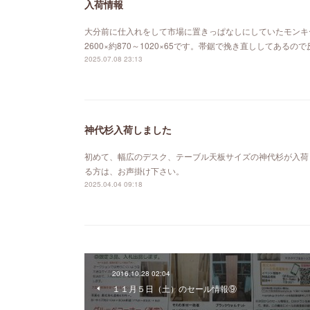
入荷情報
大分前に仕入れをして市場に置きっぱなしにしていたモンキ
2600×約870～1020×65です。帯鋸で挽き直ししてあ
2025.07.08 23:13
神代杉入荷しました
初めて、幅広のデスク、テーブル天板サイズの神代杉が入荷
る方は、お声掛け下さい。
2025.04.04 09:18
2016.10.28 02:04
１１月５日（土）のセール情報⑨