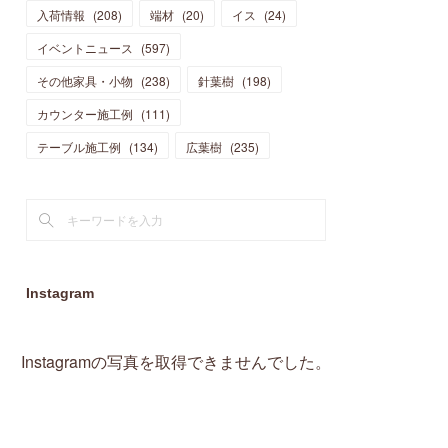
入荷情報
(
208
)
端材
(
20
)
イス
(
24
)
(
15
)
(
19
)
(
16
)
(
13
)
(
10
)
(
16
)
(
11
)
イベントニュース
(
597
)
(
13
)
(
14
)
(
14
)
(
13
)
(
13
)
(
20
)
その他家具・小物
(
4
)
(
238
)
針葉樹
(
198
)
(
15
)
(
8
)
(
18
)
(
16
)
(
16
)
カウンター施工例
(
10
)
(
111
)
(
16
)
(
13
)
(
11
)
(
13
)
テーブル施工例
(
2
)
(
134
)
広葉樹
(
235
)
(
9
)
(
1
)
Instagram
Instagramの写真を取得できませんでした。