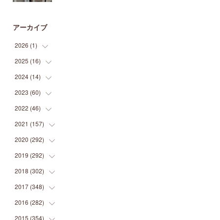
アーカイブ
2026
(
1
)
2025
(
16
(
1
)
)
2024
(
14
(
2
)
)
(
1
)
2023
(
60
(
1
)
)
(
1
)
(
2
)
2022
(
46
(
1
)
)
(
4
)
(
1
)
(
3
)
2021
(
157
(
2
)
)
(
2
)
(
7
)
(
5
)
(
1
)
2020
(
292
(
6
)
)
(
1
)
(
3
)
(
5
)
(
3
)
(
27
)
2019
(
292
(
14
)
)
(
5
)
(
4
)
(
4
)
(
14
)
(
35
)
2018
(
302
(
21
)
)
(
5
)
(
8
)
(
11
)
(
22
)
(
35
)
2017
(
348
(
18
)
)
(
6
)
(
2
)
(
7
)
(
22
)
(
37
)
(
29
)
2016
(
282
(
23
)
)
(
8
)
(
6
)
(
8
)
(
22
)
(
22
)
(
14
)
(
37
)
2015
(
354
(
18
)
)