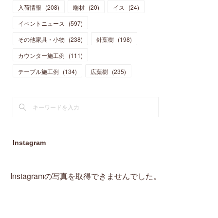
入荷情報
(
208
)
端材
(
20
)
イス
(
24
)
(
15
)
(
19
)
(
16
)
(
13
)
(
10
)
(
16
)
(
11
)
イベントニュース
(
597
)
(
13
)
(
14
)
(
14
)
(
13
)
(
13
)
(
20
)
その他家具・小物
(
4
)
(
238
)
針葉樹
(
198
)
(
15
)
(
8
)
(
18
)
(
16
)
(
16
)
カウンター施工例
(
10
)
(
111
)
(
16
)
(
13
)
(
11
)
(
13
)
テーブル施工例
(
2
)
(
134
)
広葉樹
(
235
)
(
9
)
(
1
)
Instagram
Instagramの写真を取得できませんでした。