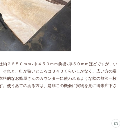
は約２６５０ｍｍ×巾４５０ｍｍ前後×厚５０ｍｍほどですが、い
。それと、巾が狭いところは３４０くらいしかなく、広い方の端
本格的なお鮨屋さんのカウンターに使われるような桧の無節一枚
す。使うあてのある方は、是非この機会に実物を見に御来店下さ