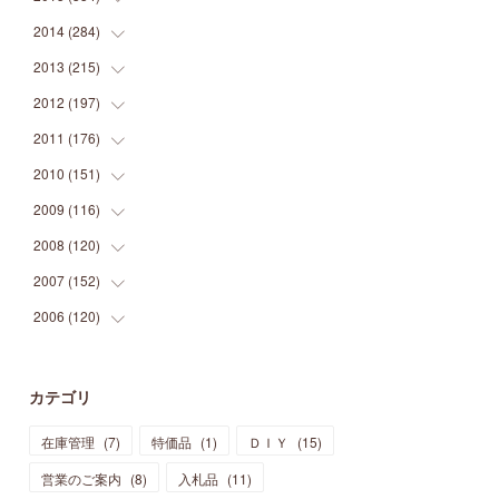
(
9
)
(
5
)
(
9
)
(
25
)
(
16
)
(
15
)
(
26
)
(
30
)
2014
(
284
(
15
)
)
(
12
)
(
5
)
(
12
)
(
25
)
(
22
)
(
12
)
(
20
)
(
28
)
(
45
)
2013
(
215
(
13
)
)
(
2
)
(
5
)
(
14
)
(
24
)
(
20
)
(
19
)
(
16
)
(
23
)
(
33
)
(
34
)
2012
(
197
(
11
)
)
(
5
)
(
21
)
(
24
)
(
40
)
(
28
)
(
24
)
(
13
)
(
24
)
(
29
)
(
31
)
2011
(
176
(
6
)
)
(
14
)
(
21
)
(
18
)
(
37
)
(
35
)
(
21
)
(
18
)
(
20
)
(
20
)
(
27
)
2010
(
151
(
13
)
)
(
14
)
(
35
)
(
19
)
(
34
)
(
37
)
(
20
)
(
24
)
(
22
)
(
18
)
(
26
)
(
22
)
2009
(
116
(
12
)
)
(
23
)
(
30
)
(
27
)
(
26
)
(
46
)
(
41
)
(
24
)
(
10
)
(
12
)
(
15
)
(
15
)
2008
(
120
(
6
)
)
(
12
)
(
48
)
(
32
)
(
22
)
(
30
)
(
25
)
(
11
)
(
13
)
(
15
)
(
10
)
(
8
)
2007
(
152
(
13
)
)
(
21
)
(
33
)
(
20
)
(
29
)
(
44
)
(
11
)
(
14
)
(
12
)
(
9
)
(
8
)
(
13
)
2006
(
120
(
9
)
)
(
39
)
(
30
)
(
28
)
(
19
)
(
23
)
(
18
)
(
10
)
(
10
)
(
7
)
(
7
)
(
13
)
(
5
)
(
11
)
(
44
)
(
14
)
(
31
)
(
28
)
(
15
)
(
12
)
(
7
)
(
8
)
(
11
)
(
14
)
カテゴリ
(
23
)
(
23
)
(
17
)
(
18
)
(
13
)
(
23
)
(
5
)
(
5
)
(
10
)
(
14
)
在庫管理
(
7
)
特価品
(
1
)
ＤＩＹ
(
15
)
(
17
)
(
20
)
(
3
)
(
11
)
(
14
)
(
6
)
(
9
)
(
11
)
(
15
)
営業のご案内
(
8
)
入札品
(
11
)
(
12
)
(
17
)
(
18
)
(
12
)
(
11
)
(
13
)
(
13
)
(
9
)