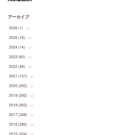
アーカイブ
2026
(
1
)
2025
(
16
(
1
)
)
2024
(
14
(
2
)
)
(
1
)
2023
(
60
(
1
)
)
(
1
)
(
2
)
2022
(
46
(
1
)
)
(
4
)
(
1
)
(
3
)
2021
(
157
(
2
)
)
(
2
)
(
7
)
(
5
)
(
1
)
2020
(
292
(
6
)
)
(
1
)
(
3
)
(
5
)
(
3
)
(
27
)
2019
(
292
(
14
)
)
(
5
)
(
4
)
(
4
)
(
14
)
(
35
)
2018
(
302
(
21
)
)
(
5
)
(
8
)
(
11
)
(
22
)
(
35
)
2017
(
348
(
18
)
)
(
6
)
(
2
)
(
7
)
(
22
)
(
37
)
(
29
)
2016
(
282
(
23
)
)
(
8
)
(
6
)
(
8
)
(
22
)
(
22
)
(
14
)
(
37
)
2015
(
354
(
18
)
)