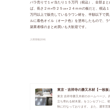
バラ売りで１㎥当たり１５万円（税込）、全部まと
ば、長さ２ｍ×巾２５㎝×２４ｍｍの板だと、税込
万円以上で販売しているラワン材を、半額以下で買
ルに着色オイル（オーク色）を塗布したもので、ラ
築業者様のまとめ買いも大歓迎です。
入荷情報
(
208
)
東京・吉祥寺の勝又木材【一枚板
東京 吉祥寺勝又木材のホームページ。
立ち寄れる材木屋」をコンセプトに、
秋に行なっております。 また、通常営