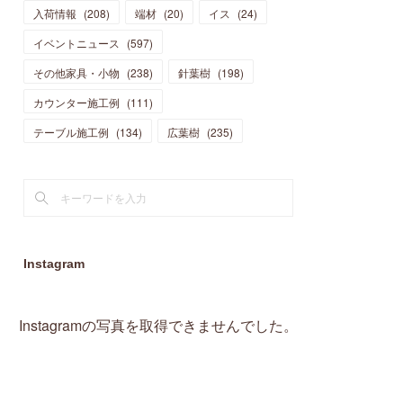
入荷情報
(
208
)
端材
(
20
)
イス
(
24
)
(
15
)
(
19
)
(
16
)
(
13
)
(
10
)
(
16
)
(
11
)
イベントニュース
(
597
)
(
13
)
(
14
)
(
14
)
(
13
)
(
13
)
(
20
)
その他家具・小物
(
4
)
(
238
)
針葉樹
(
198
)
(
15
)
(
8
)
(
18
)
(
16
)
(
16
)
カウンター施工例
(
10
)
(
111
)
(
16
)
(
13
)
(
11
)
(
13
)
テーブル施工例
(
2
)
(
134
)
広葉樹
(
235
)
(
9
)
(
1
)
Instagram
Instagramの写真を取得できませんでした。