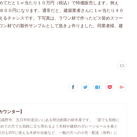
めてだと１㎥当たり１０万円（税込）で特価販売します。例え
１８００円になります。通常だと、建築業者さんに１㎥当たり４０
えるチャンスです。下写真は、ラワン材で作ったビス留めスツー
ワン材での製作サンプルとして急きょ作りました。同業者様、建
カウンター】
武蔵野市、五日市街道沿いにある明治創業の材木屋です。 「誰でも気軽に
初めての方でも気軽に立ち寄れるよう木材や建材のガレージセールを春と
業日もDIYに使える木材や合板など、一般の方への小売・配送（有料）に