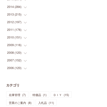
(
9
)
(
5
)
(
9
)
(
25
)
(
16
)
(
15
)
(
26
)
(
30
)
2014
(
284
(
15
)
)
(
12
)
(
5
)
(
12
)
(
25
)
(
22
)
(
12
)
(
20
)
(
28
)
(
45
)
2013
(
215
(
13
)
)
(
2
)
(
5
)
(
14
)
(
24
)
(
20
)
(
19
)
(
16
)
(
23
)
(
33
)
(
34
)
2012
(
197
(
11
)
)
(
5
)
(
21
)
(
24
)
(
40
)
(
28
)
(
24
)
(
13
)
(
24
)
(
29
)
(
31
)
2011
(
176
(
6
)
)
(
14
)
(
21
)
(
18
)
(
37
)
(
35
)
(
21
)
(
18
)
(
20
)
(
20
)
(
27
)
2010
(
151
(
13
)
)
(
14
)
(
35
)
(
19
)
(
34
)
(
37
)
(
20
)
(
24
)
(
22
)
(
18
)
(
26
)
(
22
)
2009
(
116
(
12
)
)
(
23
)
(
30
)
(
27
)
(
26
)
(
46
)
(
41
)
(
24
)
(
10
)
(
12
)
(
15
)
(
15
)
2008
(
120
(
6
)
)
(
12
)
(
48
)
(
32
)
(
22
)
(
30
)
(
25
)
(
11
)
(
13
)
(
15
)
(
10
)
(
8
)
2007
(
152
(
13
)
)
(
21
)
(
33
)
(
20
)
(
29
)
(
44
)
(
11
)
(
14
)
(
12
)
(
9
)
(
8
)
(
13
)
2006
(
120
(
9
)
)
(
39
)
(
30
)
(
28
)
(
19
)
(
23
)
(
18
)
(
10
)
(
10
)
(
7
)
(
7
)
(
13
)
(
5
)
(
11
)
(
44
)
(
14
)
(
31
)
(
28
)
(
15
)
(
12
)
(
7
)
(
8
)
(
11
)
(
14
)
カテゴリ
(
23
)
(
23
)
(
17
)
(
18
)
(
13
)
(
23
)
(
5
)
(
5
)
(
10
)
(
14
)
在庫管理
(
7
)
特価品
(
1
)
ＤＩＹ
(
15
)
(
17
)
(
20
)
(
3
)
(
11
)
(
14
)
(
6
)
(
9
)
(
11
)
(
15
)
営業のご案内
(
8
)
入札品
(
11
)
(
12
)
(
17
)
(
18
)
(
12
)
(
11
)
(
13
)
(
13
)
(
9
)