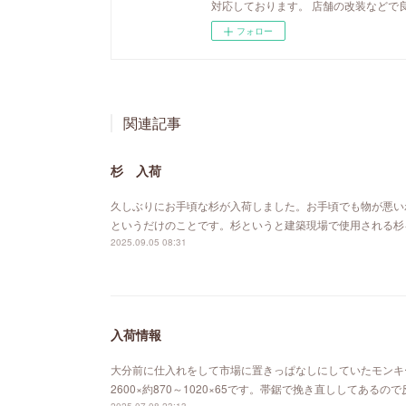
対応しております。 店舗の改装などで
フォロー
関連記事
杉 入荷
久しぶりにお手頃な杉が入荷しました。お手頃でも物が悪い
というだけのことです。杉というと建築現場で使用される杉
2025.09.05 08:31
入荷情報
大分前に仕入れをして市場に置きっぱなしにしていたモンキ
2600×約870～1020×65です。帯鋸で挽き直ししてあ