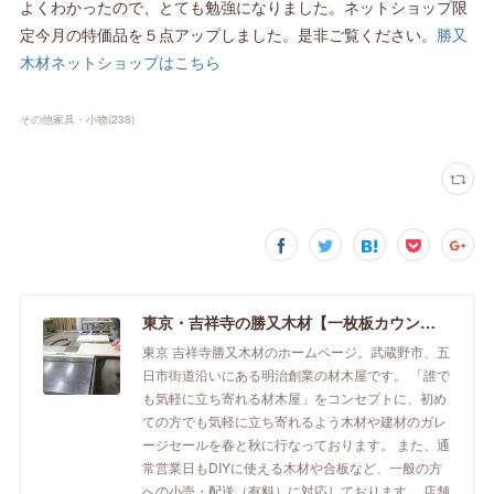
よくわかったので、とても勉強になりました。ネットショップ限
定今月の特価品を５点アップしました。是非ご覧ください。
勝又
木材ネットショップはこちら
その他家具・小物
(
238
)
東京・吉祥寺の勝又木材【一枚板カウンター】
東京 吉祥寺勝又木材のホームページ。武蔵野市、五
日市街道沿いにある明治創業の材木屋です。 「誰で
も気軽に立ち寄れる材木屋」をコンセプトに、初め
ての方でも気軽に立ち寄れるよう木材や建材のガレ
ージセールを春と秋に行なっております。 また、通
常営業日もDIYに使える木材や合板など、一般の方
への小売・配送（有料）に対応しております。 店舗