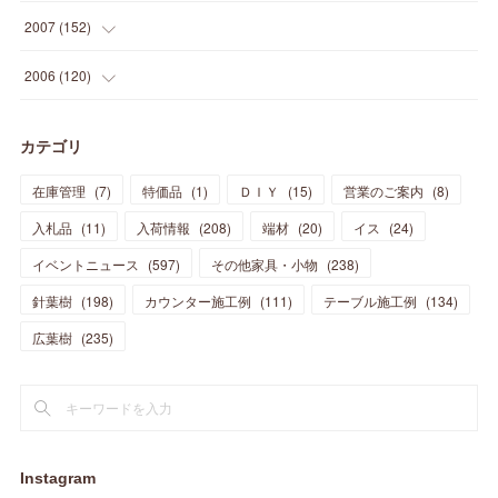
(
12
)
(
48
)
(
32
)
(
22
)
(
30
)
(
25
)
(
11
)
(
13
)
(
15
)
(
10
)
(
8
)
(
13
)
2007
(
152
)
(
21
)
(
33
)
(
20
)
(
29
)
(
44
)
(
11
)
(
14
)
(
12
)
(
9
)
(
8
)
(
13
)
(
9
)
2006
(
120
)
(
39
)
(
30
)
(
28
)
(
19
)
(
23
)
(
18
)
(
10
)
(
10
)
(
7
)
(
7
)
(
13
)
(
5
)
カテゴリ
(
11
)
(
44
)
(
14
)
(
31
)
(
28
)
(
15
)
(
12
)
(
7
)
(
8
)
(
11
)
(
14
)
在庫管理
(
7
)
特価品
(
1
)
ＤＩＹ
(
15
)
営業のご案内
(
8
)
(
23
)
(
23
)
(
17
)
(
18
)
(
13
)
(
23
)
(
5
)
(
5
)
(
10
)
(
14
)
入札品
(
11
)
入荷情報
(
208
)
端材
(
20
)
イス
(
24
)
(
17
)
(
20
)
(
3
)
(
11
)
(
14
)
(
6
)
(
9
)
(
11
)
(
15
)
イベントニュース
(
597
)
その他家具・小物
(
238
)
(
12
)
(
17
)
(
18
)
針葉樹
(
12
(
198
)
)
カウンター施工例
(
111
)
テーブル施工例
(
134
)
(
11
)
(
13
)
(
13
)
(
9
)
広葉樹
(
235
)
(
15
)
(
19
)
(
16
)
(
13
)
(
10
)
(
16
)
(
11
)
(
13
)
(
14
)
(
14
)
(
13
)
(
13
)
(
20
)
(
4
)
(
15
)
(
8
)
(
18
)
(
16
)
Instagram
(
16
)
(
10
)
(
16
)
(
13
)