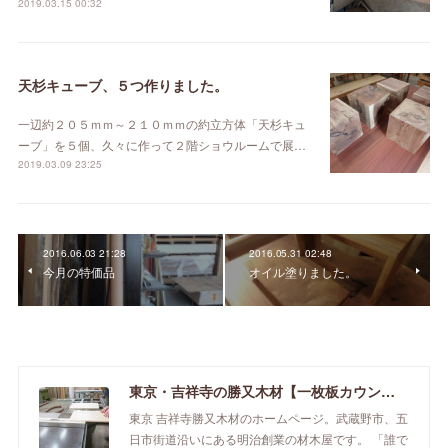
2019.03.15 00:32
天杉キューブ、５つ作りました。
一辺約２０５ｍｍ～２１０ｍｍの約立方体「天杉キュ
ーブ」を５個、久々に作って２階ショウルームで展…
2019.03.09 23:25
2016.06.03 21:28
2016.05.31 02:48
今月の特価品
オイル塗りました。
東京・吉祥寺の勝又木材【一枚板カウンター】
東京 吉祥寺勝又木材のホームページ。武蔵野市、五
日市街道沿いにある明治創業の材木屋です。 「誰で