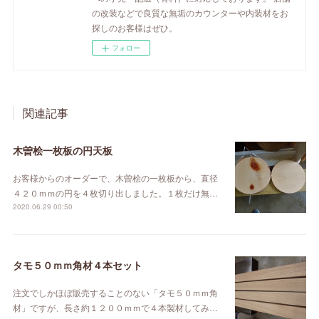
の改装などで良質な無垢のカウンターや内装材をお
探しのお客様はぜひ。
フォロー
関連記事
木曽桧一枚板の円天板
お客様からのオーダーで、木曽桧の一枚板から、直径
４２０ｍｍの円を４枚切り出しました。１枚だけ無…
2020.06.29 00:50
タモ５０ｍｍ角材４本セット
注文でしかほぼ販売することのない「タモ５０ｍｍ角
材」ですが、長さ約１２００ｍｍで４本製材してみ…