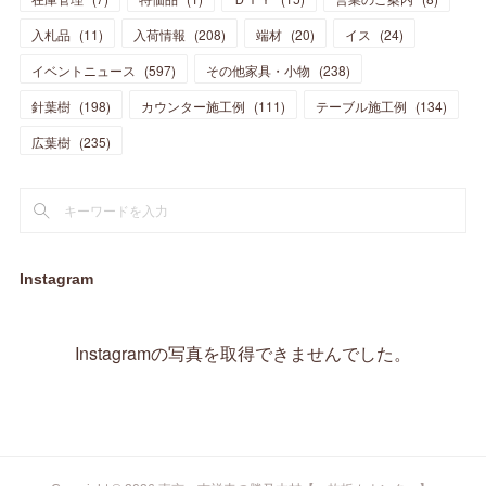
(
23
)
(
23
)
(
17
)
(
18
)
(
13
)
(
23
)
(
5
)
(
5
)
(
10
)
(
14
)
入札品
(
11
)
入荷情報
(
208
)
端材
(
20
)
イス
(
24
)
(
17
)
(
20
)
(
3
)
(
11
)
(
14
)
(
6
)
(
9
)
(
11
)
(
15
)
イベントニュース
(
597
)
その他家具・小物
(
238
)
(
12
)
(
17
)
(
18
)
針葉樹
(
12
(
198
)
)
カウンター施工例
(
111
)
テーブル施工例
(
134
)
(
11
)
(
13
)
(
13
)
(
9
)
広葉樹
(
235
)
(
15
)
(
19
)
(
16
)
(
13
)
(
10
)
(
16
)
(
11
)
(
13
)
(
14
)
(
14
)
(
13
)
(
13
)
(
20
)
(
4
)
(
15
)
(
8
)
(
18
)
(
16
)
Instagram
(
16
)
(
10
)
(
16
)
(
13
)
(
11
)
(
13
)
(
2
)
Instagramの写真を取得できませんでした。
(
9
)
(
1
)