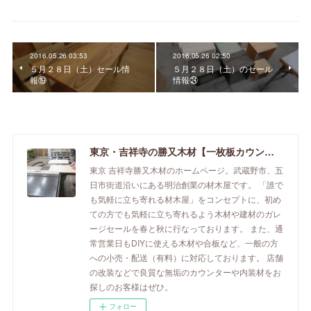
2016.05.26 03:53
2016.05.26 02:50
５月２８日（土）セール情
５月２８日（土）のセール
報⑲
情報㉔
東京・吉祥寺の勝又木材【一枚板カウンター】
東京 吉祥寺勝又木材のホームページ。武蔵野市、五
日市街道沿いにある明治創業の材木屋です。 「誰で
も気軽に立ち寄れる材木屋」をコンセプトに、初め
ての方でも気軽に立ち寄れるよう木材や建材のガレ
ージセールを春と秋に行なっております。 また、通
常営業日もDIYに使える木材や合板など、一般の方
への小売・配送（有料）に対応しております。 店舗
の改装などで良質な無垢のカウンターや内装材をお
探しのお客様はぜひ。
フォロー